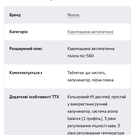
Бренд
nivona
Категорія
кавомашини автоматичні
Розширений опис
кавомашина автоматична
nivona nicr 560
Комплектується з
таблетки, що чистять,
капучинатор, мірна ложка
Додаткові особливості ТТХ
кольоровий tft дисплей, простий
у використанні ручний
капучинатор, система aroma
balance (1 профіль), 3 рівні
регулювання міцності кави, 3
рівні регулювання температури