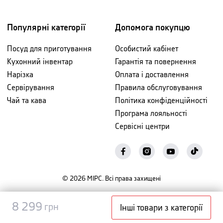
Популярні категорії
Допомога покупцю
Посуд для приготування
Особистий кабінет
Кухонний інвентар
Гарантія та повернення
Нарізка
Оплата і доставлення
Сервірування
Правила обслуговування
Чай та кава
Політика конфіденційності
Програма лояльності
Сервісні центри
©
2026
МІРС. Всі права захищені
Повідомити
8 299
8 299
грн
грн
Інші товари з категорії
про наявність