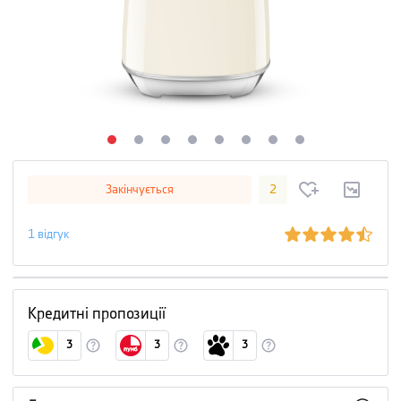
Закінчується
2
1
відгук
Кредитні пропозиції
3
3
3