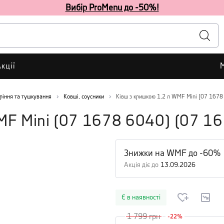
Вибір ProMenu до -50%!
кції
ріння та тушкування
Ковші, соусники
Ківш з кришкою 1,2 л WMF Mini (07 1678
MF Mini (07 1678 6040)
(
07 16
Знижки на WMF до -60%
Акція діє до
13.09.2026
Є в наявності
1 799
грн
-
22
%