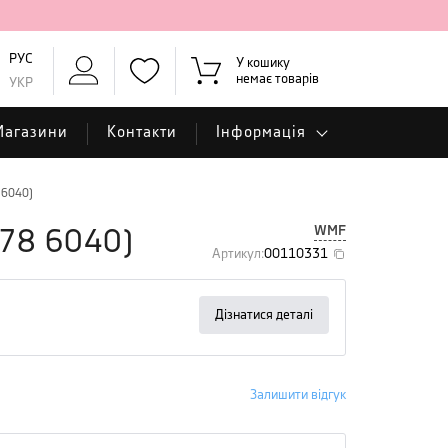
РУС
У кошику
немає товарів
УКР
Магазини
Контакти
Інформація
 6040)
WMF
78 6040
)
Артикул
:
00110331
Дізнатися деталі
Залишити відгук