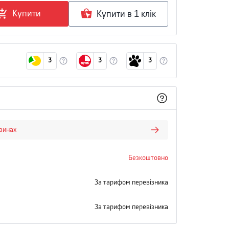
Купити
Купити в 1 клiк
3
3
3
азинах
Безкоштовно
За тарифом перевізника
За тарифом перевізника