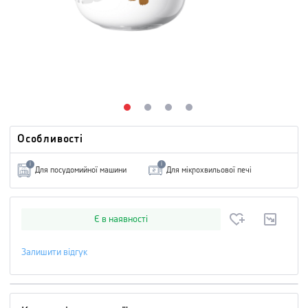
Особливості
i
i
Для посудомийної машини
Для мікрохвильової печі
Є в наявності
Залишити відгук