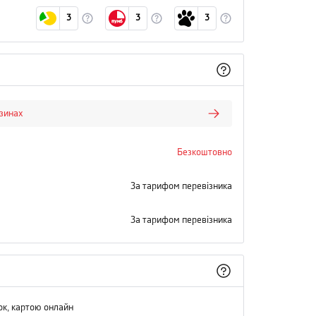
3
3
3
азинах
Безкоштовно
За тарифом перевізника
За тарифом перевізника
ок, картою онлайн