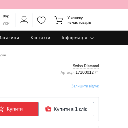
РУС
У кошику
немає товарів
УКР
Магазини
Контакти
Інформація
орий
Swiss Diamond
Артикул
:
17100012
Залишити відгук
Купити
Купити в 1 клiк