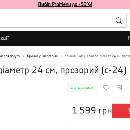
Вибір ProMenu до -50%!
кції
ки для посуду
Кришки універсальні
Кришка Swiss Diamond, діаметр 24 см, проз
діаметр 24 см, прозорий
(
c-24
)
Є в наявності
1 599
грн