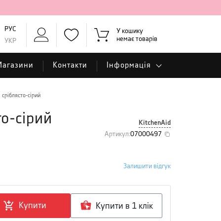
РУС
У кошику
немає товарів
УКР
Магазини
Контакти
Інформація
 сріблясто-сірий
то-сірий
KitchenAid
Артикул
:
07000497
Залишити відгук
Купити
Купити в 1 клiк