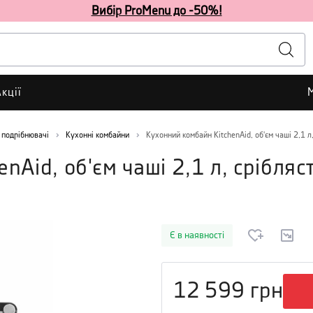
Вибір ProMenu до -50%!
кції
 подрібнювачі
Кухонні комбайни
Кухонний комбайн KitchenAid, об'єм чаші 2,1 л,
nAid, об'єм чаші 2,1 л, срібляс
Є в наявності
12 599
грн