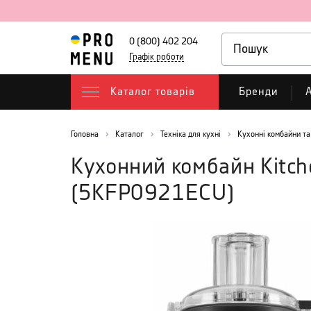
0 (800) 402 204
Графік роботи
Каталог товарів
Бренди
А
Головна
Каталог
Техніка для кухні
Кухонні комбайни та
Кухонний комбайн Kitche
(
5KFP0921ECU
)