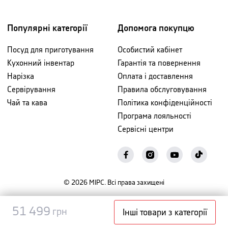
Популярні категорії
Допомога покупцю
Посуд для приготування
Особистий кабінет
Кухонний інвентар
Гарантія та повернення
Нарізка
Оплата і доставлення
Сервірування
Правила обслуговування
Чай та кава
Політика конфіденційності
Програма лояльності
Сервісні центри
©
2026
МІРС. Всі права захищені
Повідомити
51 499
51 499
грн
грн
Інші товари з категорії
про наявність