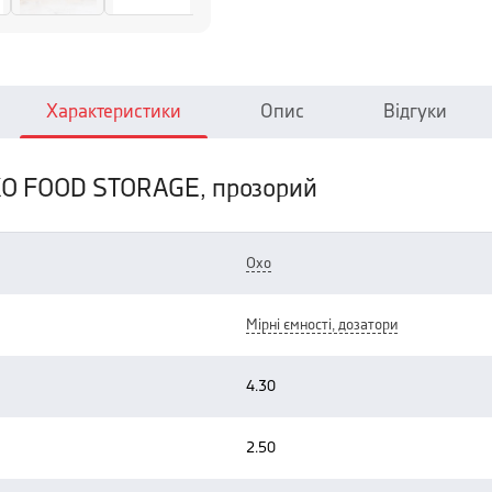
Характеристики
Опис
Відгуки
OXO FOOD STORAGE, прозорий
oxo
мірні ємності, дозатори
4.30
2.50