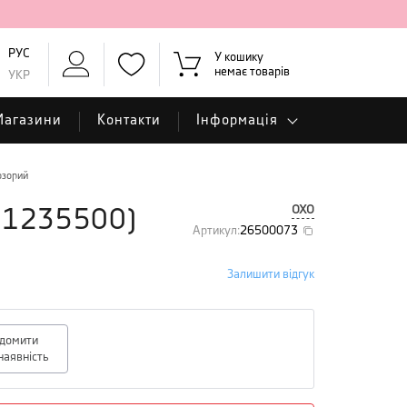
РУС
У кошику
немає товарів
УКР
Магазини
Контакти
Інформація
озорий
OXO
11235500
)
Артикул
:
26500073
Залишити відгук
ідомити
наявність