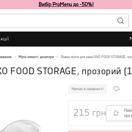
Вибір ProMenu до -50%!
кції
рювання
Мірні ємності, дозатори
Ложка мірна для кави OXO FOOD STORAGE, пр
OXO FOOD STORAGE, прозорий
(
Немає в наявності
Пов
215
грн
про 