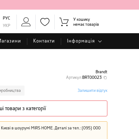
РУС
У кошику
немає товарів
УКР
Магазини
Контакти
Інформація
Brandt
Артикул
:
BRT00023
виробництва
Залишити відгук
ші товари з категорії
Києві в шоурумі MIRS HOME. Деталі за тел.: (095) 000