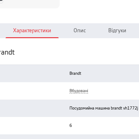
Характеристики
Опис
Відгуки
andt
brandt
вбудовані
посудомийна машина brandt vh1772j
6