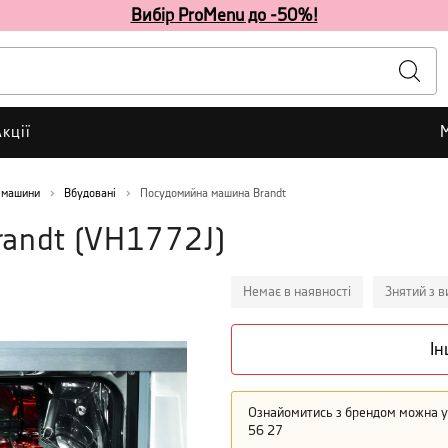
Вибір ProMenu до -50%!
кції
 машини
Вбудовані
Посудомийна машина Brandt
randt
(
VH1772J
)
Немає в наявності
Знятий з 
Ін
Ознайомитись з брендом можна у 
56 27