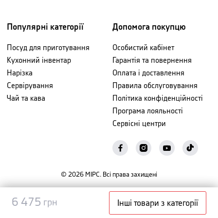
Популярні категорії
Допомога покупцю
Посуд для приготування
Особистий кабінет
Кухонний інвентар
Гарантія та повернення
Нарізка
Оплата і доставлення
Сервірування
Правила обслуговування
Чай та кава
Політика конфіденційності
Програма лояльності
Сервісні центри
©
2026
МІРС. Всі права захищені
Повідомити
6 475
6 475
грн
грн
Інші товари з категорії
про наявність