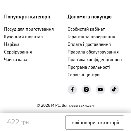
Популярні категорії
Допомога покупцю
Посуд для приготування
Особистий кабінет
Кухонний інвентар
Гарантія та повернення
Нарізка
Оплата і доставлення
Сервірування
Правила обслуговування
Чай та кава
Політика конфіденційності
Програма лояльності
Сервісні центри
©
2026
МІРС. Всі права захищені
Повідомити
422
422
грн
грн
Інші товари з категорії
про наявність