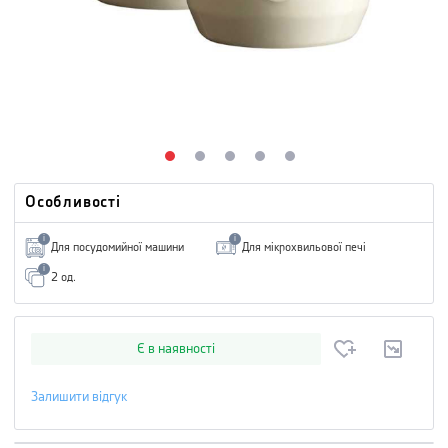
Особливості
i
i
Для посудомийної машини
Для мікрохвильової печі
i
2 од.
Є в наявності
Залишити відгук