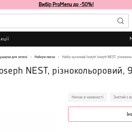
Вибір ProMenu до -50%!
кції
сушарки для зелені
Набори мисок
Набір кухонний Joseph Joseph NEST, різноколь
Joseph NEST, різнокольоровий, 
Немає в наявності
Знятий з 
Ін