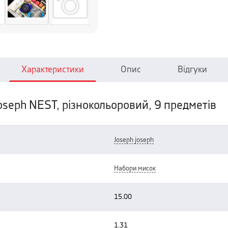
Характеристики
Опис
Відгуки
oseph NEST, різнокольоровий, 9 предметів
joseph joseph
набори мисок
15.00
1.31