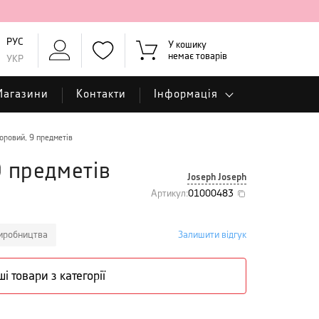
РУС
У кошику
немає товарів
УКР
Магазини
Контакти
Інформація
оровий, 9 предметів
9 предметів
Joseph Joseph
Артикул
:
01000483
виробництва
Залишити відгук
ші товари з категорії