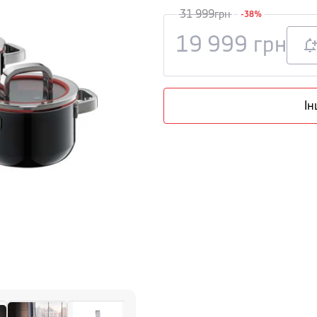
31 999
грн
-
38
%
19 999
грн
Ін