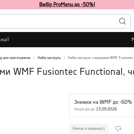
Вибір ProMenu до -50%!
кції
у для приготування
Набір каструль
Набір каструль з кришками WMF Fusiontec F
ми WMF Fusiontec Functional, ч
Знижки на WMF до -60%
Акція діє до
13.09.2026
Немає в наявності