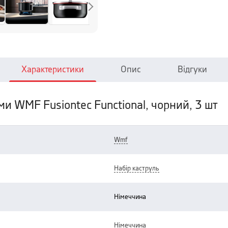
Характеристики
Опис
Відгуки
ми WMF Fusiontec Functional, чорний, 3 шт
wmf
набір каструль
німеччина
німеччина