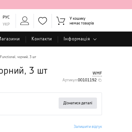
РУС
У кошику
немає товарів
УКР
Магазини
Контакти
Інформація
unctional, чорний, 3 шт
орний, 3 шт
WMF
Артикул
:
00101192
Дізнатися деталі
Залишити відгук