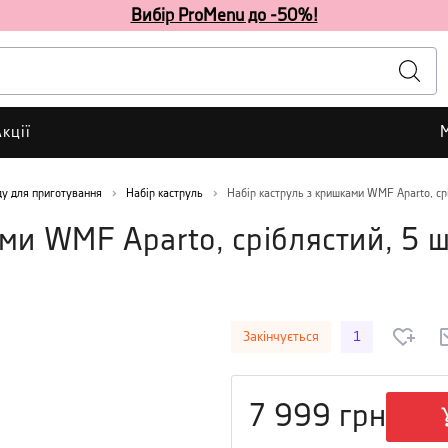
Вибір ProMenu до -50%!
кції
у для приготування
Набір каструль
Набір каструль з кришками WMF Aparto, ср
ми WMF Aparto, сріблястий, 5 
Закінчується
1
7 999
грн