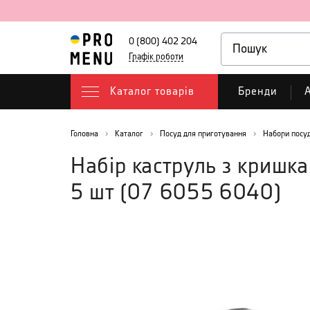
0 (800) 402 204
Графік роботи
Каталог товарів
Бренди
А
Головна
Каталог
Посуд для приготування
Набори посуд
Набір каструль з кришк
5 шт
(
07 6055 6040
)