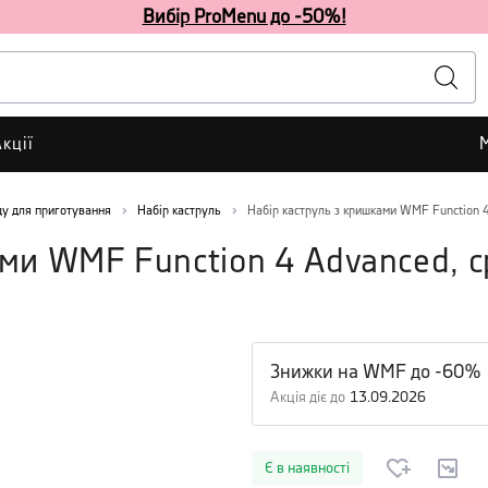
Вибір ProMenu до -50%!
кції
у для приготування
Набір каструль
Набір каструль з кришками WMF Function 4
ами WMF Function 4 Advanced, с
Знижки на WMF до -60%
Акція діє до
13.09.2026
Є в наявності