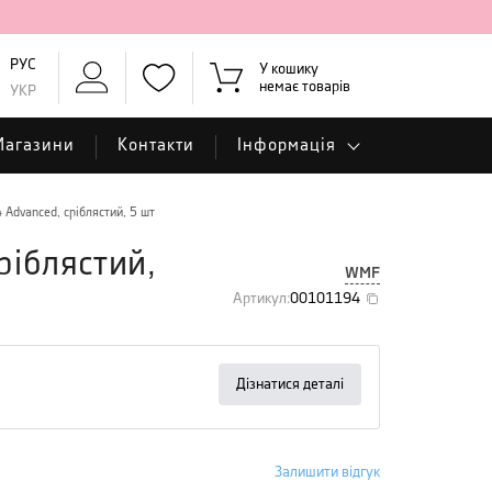
РУС
У кошику
немає товарів
УКР
Магазини
Контакти
Інформація
 Advanced, сріблястий, 5 шт
ріблястий,
WMF
Артикул
:
00101194
Дізнатися деталі
Залишити відгук