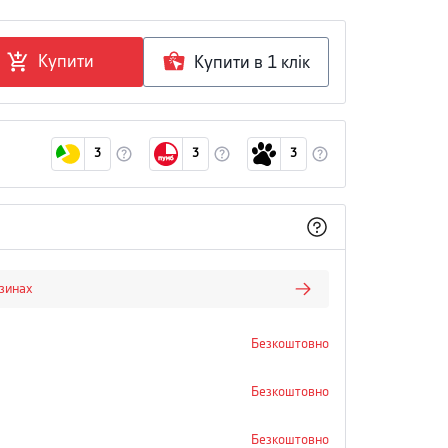
Купити
Купити в 1 клiк
3
3
3
азинах
Безкоштовно
Безкоштовно
Безкоштовно