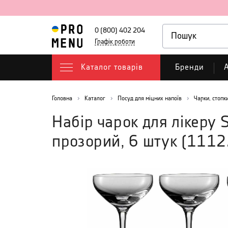
0 (800) 402 204
Графік роботи
Каталог товарів
Бренди
А
Головна
Каталог
Посуд для міцних напоїв
Чарки, стопк
Набір чарок для лікеру S
прозорий, 6 штук
(
1112