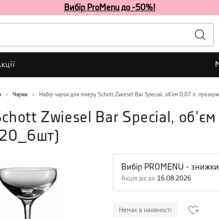
Вибір ProMenu до -50%!
кції
и
Чарки
Набір чарок для лікеру Schott Zwiesel Bar Special, об'єм 0,07 л, прозори
chott Zwiesel Bar Special, об'єм
20_6шт
)
Вибір PROMENU - знижки
Акція діє до
16.08.2026
Немає в наявності