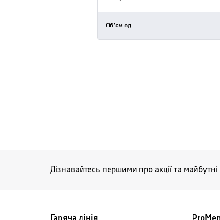
Об'єм од.
Дізнавайтесь першими про акції та майбутні
Гаряча лінія
ProMe