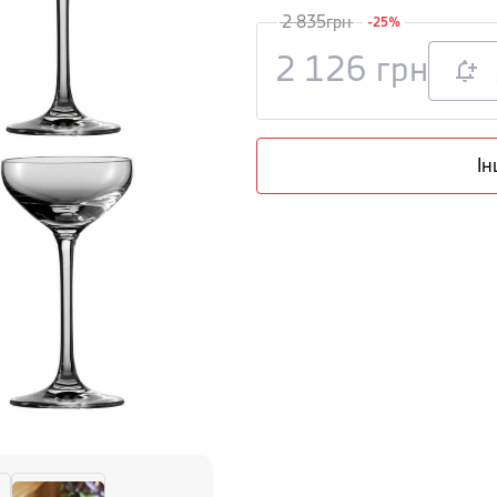
2 835
грн
-
25
%
2 126
грн
Ін