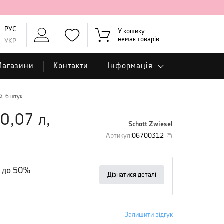
РУС
У кошику
немає товарів
УКР
Магазини
Контакти
Інформація
й, 6 штук
 0,07 л,
Schott Zwiesel
Артикул
:
06700312
 до 50%
Дізнатися деталі
Залишити відгук