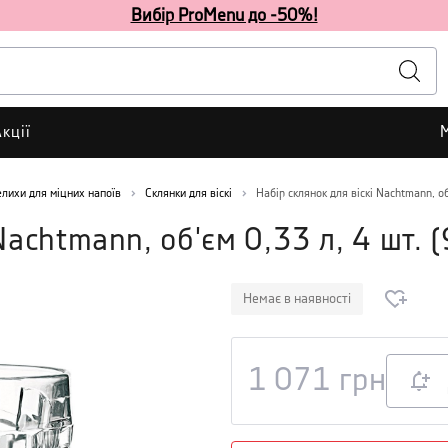
Вибір ProMenu до -50%!
кції
елихи для міцних напоїв
Склянки для віскі
Набір склянок для віскі Nachtmann, об
Nachtmann, об'єм 0,33 л, 4 шт.
(
Немає в наявності
1 071
грн