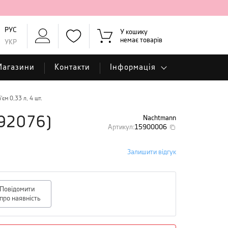
РУС
У кошику
немає товарів
УКР
Магазини
Контакти
Інформація
'єм 0,33 л, 4 шт.
Nachtmann
92076
)
Артикул
:
15900006
Залишити відгук
Повідомити
про наявність