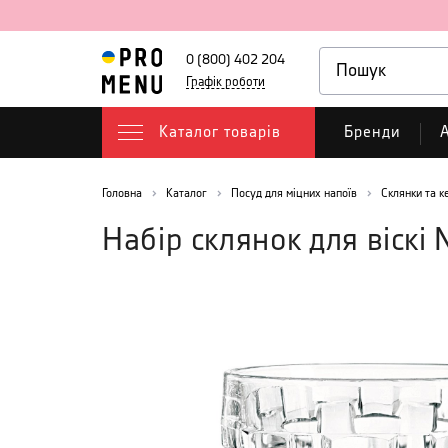
0 (800) 402 204
Графік роботи
Каталог товарів
Бренди
А
Головна
Каталог
Посуд для міцних напоїв
Склянки та к
Набір склянок для віскі 