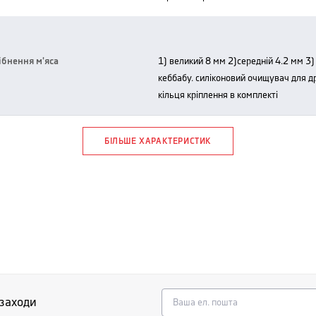
ібнення м'яса
1) великий 8 мм 2)середній 4.2 мм 3) дрібний 3 мм. насадка для ковбас та
кеббабу. силіконовий очищувач для др
кільця кріплення в комплекті
БІЛЬШЕ ХАРАКТЕРИСТИК
 заходи