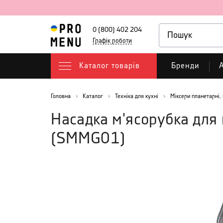
0 (800) 402 204
Графік роботи
Каталог товарів
Бренди
А
Головна
Каталог
Техніка для кухні
Міксери планетарні,
Насадка м'ясорубка для 
(
SMMG01
)