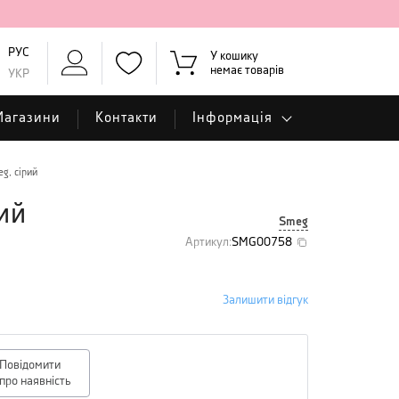
РУС
У кошику
немає товарів
УКР
Магазини
Контакти
Інформація
g, сірий
ий
Smeg
Артикул
:
SMG00758
Залишити відгук
Повідомити
про наявність