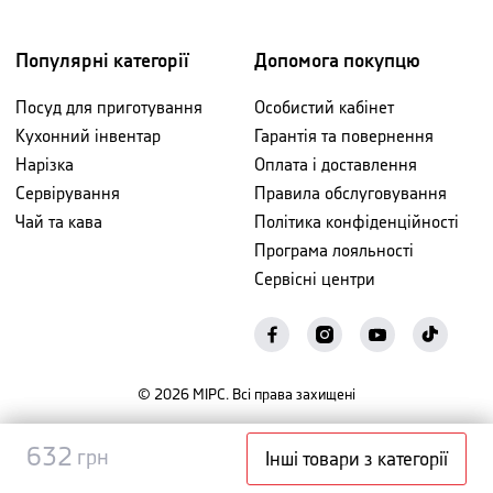
Популярні категорії
Допомога покупцю
Посуд для приготування
Особистий кабінет
Кухонний інвентар
Гарантія та повернення
Нарізка
Оплата і доставлення
Сервірування
Правила обслуговування
Чай та кава
Політика конфіденційності
Програма лояльності
Сервісні центри
©
2026
МІРС. Всі права захищені
Повідомити
632
632
грн
грн
Інші товари з категорії
про наявність