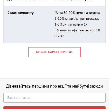
Склад комплекту
"аква 80-90%лимонна кислота
5-10%каприл/каприл глюкозид
1-5%цитрат натрію 1-
5%алкілсульфат натрію c8-c10
0-2%"
БІЛЬШЕ ХАРАКТЕРИСТИК
Дізнавайтесь першими про акції та майбутні заходи