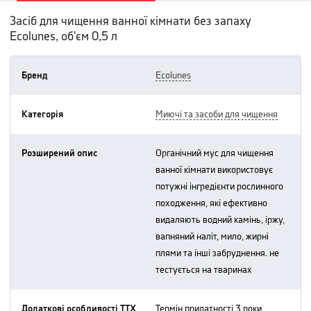
Засіб для чищення ванної кімнати без запаху
Ecolunes, об'єм 0,5 л
Бренд
ecolunes
Категорія
миючі та засоби для чищення
Розширений опис
органічний мус для чищення
ванної кімнати використовує
потужні інгредієнти рослинного
походження, які ефективно
видаляють водний камінь, іржу,
вапняний наліт, мило, жирні
плями та інші забруднення. не
тестується на тваринах
Додаткові особливості ТТХ
термін придатності 3 роки