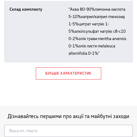
Склад комплекту
"аква 80-90%лимонна кислота
5-10%каприл/каприл глюкозид
1-5%цитрат натрію 1-
5%алкілсульфат натрію c8-c10
0-2%олія трави mentha arvensis
0-1%олія листя melaleuca
alternifolia 0-1%"
БІЛЬШЕ ХАРАКТЕРИСТИК
Дізнавайтесь першими про акції та майбутні заходи