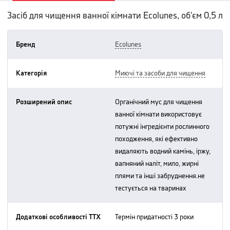
Засіб для чищення ванної кімнати Ecolunes, об'єм 0,5 л
Бренд
ecolunes
Категорія
миючі та засоби для чищення
Розширений опис
органічний мус для чищення
ванної кімнати використовує
потужні інгредієнти рослинного
походження, які ефективно
видаляють водний камінь, іржу,
вапняний наліт, мило, жирні
плями та інші забруднення.не
тестується на тваринах
Додаткові особливості ТТХ
термін придатності 3 роки