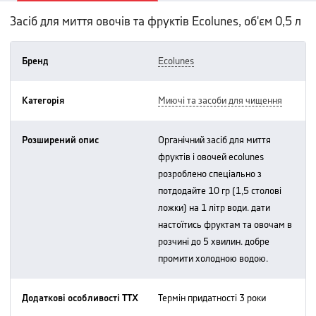
Засіб для миття овочів та фруктів Ecolunes, об'єм 0,5 л
Бренд
ecolunes
Категорія
миючі та засоби для чищення
Розширений опис
органічний засіб для миття
фруктів і овочей ecolunes
розроблено спеціально з
потдодайте 10 гр (1,5 столові
ложки) на 1 літр води. дати
настоїтись фруктам та овочам в
розчині до 5 хвилин. добре
промити холодною водою.
Додаткові особливості ТТХ
термін придатності 3 роки