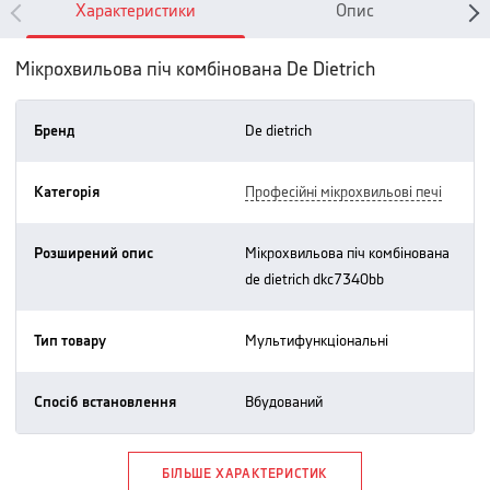
Характеристики
Опис
Мікрохвильова піч комбінована De Dietrich
Бренд
de dietrich
Категорія
професійні мікрохвильові печі
Розширений опис
мікрохвильова піч комбінована
de dietrich dkc7340bb
Тип товару
мультифункціональні
Спосіб встановлення
вбудований
БІЛЬШЕ ХАРАКТЕРИСТИК