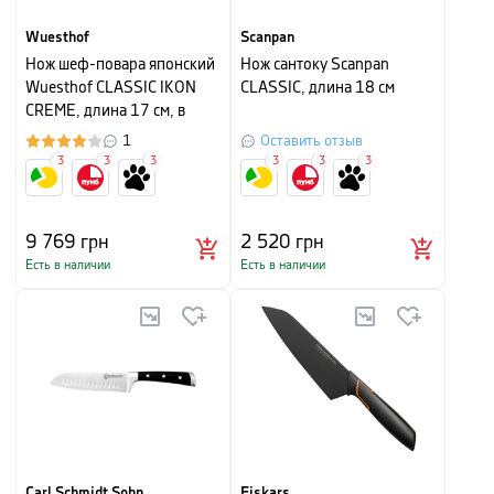
Wuesthof
Scanpan
Нож шеф-повара японский
Нож сантоку Scanpan
Wuesthof CLASSIC IKON
CLASSIC, длина 18 см
CREME, длина 17 см, в
картонной упаковке
1
Оставить отзыв
3
3
3
3
3
3
9 769
грн
2 520
грн
Есть в наличии
Есть в наличии
Carl Schmidt Sohn
Fiskars