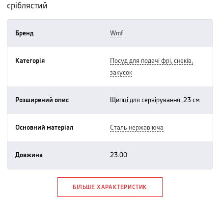
сріблястий
Бренд
wmf
Категорія
посуд для подачі фрі, снеків,
закусок
Розширений опис
щипці для сервірування, 23 см
Основний матеріал
сталь нержавіюча
Довжина
23.00
БІЛЬШЕ ХАРАКТЕРИСТИК