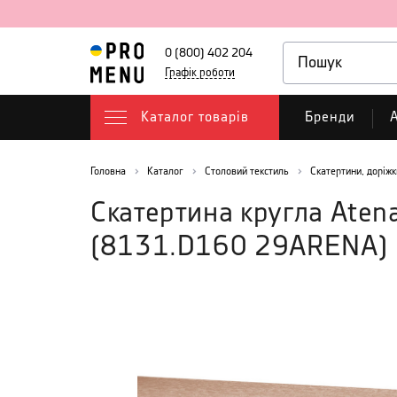
0 (800) 402 204
Графік роботи
Каталог товарів
Бренди
А
Головна
Каталог
Столовий текстиль
Скатертини, доріжк
Скатертина кругла Atena
(
8131.D160 29ARENA
)