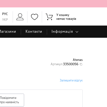
РУС
У кошику
немає товарів
УКР
Магазини
Контакти
Інформація
Atenas
Артикул
:
33500056
Залишити відгук
Повідомити
про наявність