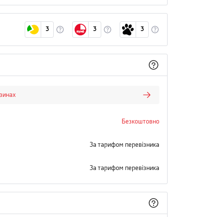
3
3
3
азинах
Безкоштовно
За тарифом перевізника
За тарифом перевізника