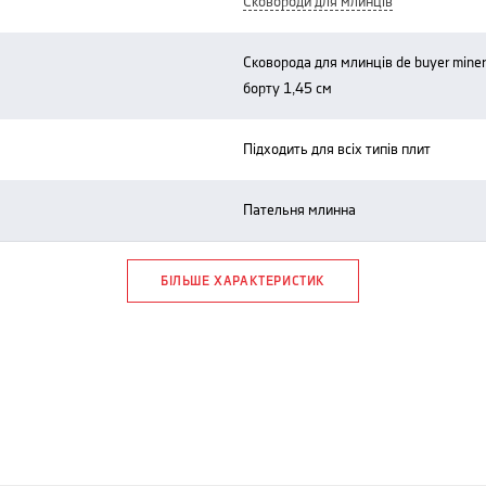
сковороди для млинців
сковорода для млинців de buyer mineral b element, діаметр 24 см, висота
борту 1,45 см
підходить для всіх типів плит
пательня млинна
БІЛЬШЕ ХАРАКТЕРИСТИК