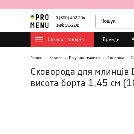
0 (800) 402 204
Графік роботи
Каталог товарів
Бренди
А
Головна
Каталог
Посуд для смаження
Сковороди
С
Сковорода для млинців D
висота борта 1,45 см
(
1