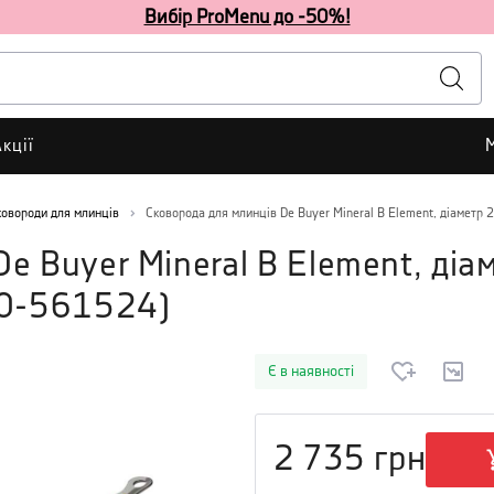
Вибір ProMenu до -50%!
кції
ковороди для млинців
Сковорода для млинців De Buyer Mineral B Element, діаметр 2
e Buyer Mineral B Element, діа
0-561524
)
Є в наявності
2 735
грн