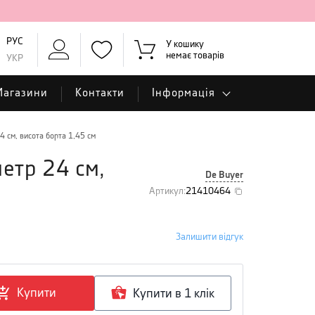
РУС
У кошику
немає товарів
УКР
Магазини
Контакти
Інформація
4 см, висота борта 1,45 см
метр 24 см,
De Buyer
Артикул
:
21410464
Залишити відгук
Купити
Купити в 1 клiк