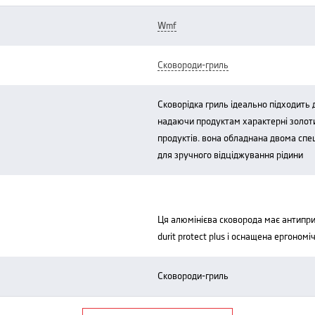
wmf
сковороди-гриль
сковорідка гриль ідеально підходить для приготування м'яса та овочів,
надаючи продуктам характерні золотис
продуктів. вона обладнана двома спе
для зручного відціджування рідини
ця алюмінієва сковорода має антипригарне покриття на керамічній основі
durit protect plus і оснащена ергоном
сковороди-гриль