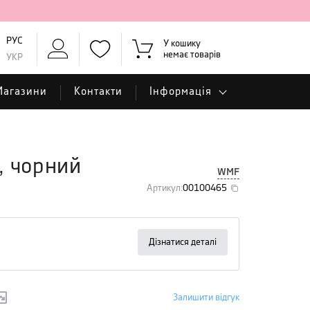
РУС
У кошику
немає товарів
УКР
Магазини
Контакти
Інформація
 чорний
WMF
Артикул
:
00100465
Дізнатися деталі
Залишити відгук