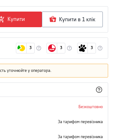
Купити
Купити в 1 клiк
3
3
3
кість уточнюйте у оператора.
Безкоштовно
За тарифом перевізника
За тарифом перевізника