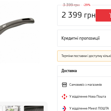
3 399
грн
-
29
%
2 399
грн
Кредитні пропозиції
Терміни поставки і доступну кіль
Доставка
Самовивіз з магазинів
У відділення Нова Пошта
У відділення Meest ПОШТА