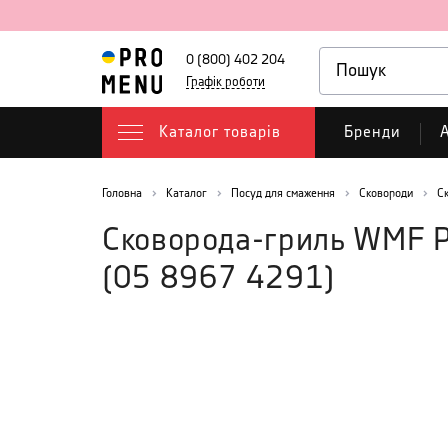
0 (800) 402 204
Графік роботи
Каталог товарів
Бренди
А
Головна
Каталог
Посуд для смаження
Сковороди
С
Сковорода-гриль WMF 
(
05 8967 4291
)