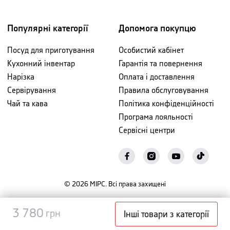
Популярні категорії
Допомога покупцю
Посуд для приготування
Особистий кабінет
Кухонний інвентар
Гарантія та повернення
Нарізка
Оплата і доставлення
Сервірування
Правила обслуговування
Чай та кава
Політика конфіденційності
Програма лояльності
Сервісні центри
©
2026
МІРС. Всі права захищені
Повідомити
3 780
3 780
грн
грн
Інші товари з категорії
про наявність