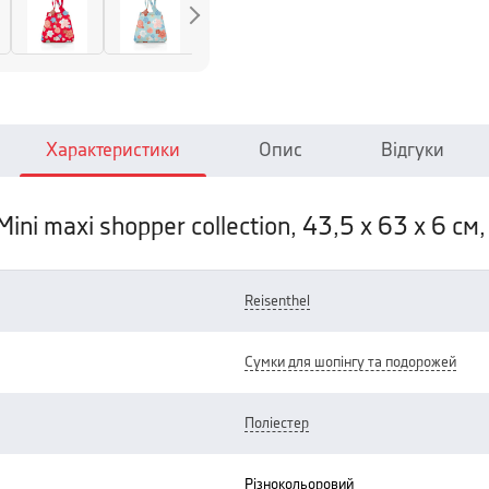
Характеристики
Опис
Відгуки
ni maxi shopper collection, 43,5 х 63 х 6 см,
reisenthel
сумки для шопінгу та подорожей
поліестер
різнокольоровий