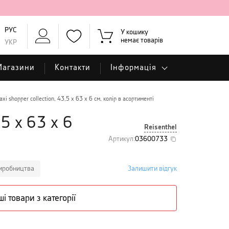
РУС
У кошику
немає товарів
УКР
Магазини
Контакти
Інформація
xi shopper collection, 43,5 х 63 х 6 см, колір в асортименті
,5 х 63 х 6
Reisenthel
Артикул
:
03600733
виробництва
Залишити відгук
ші товари з категорії