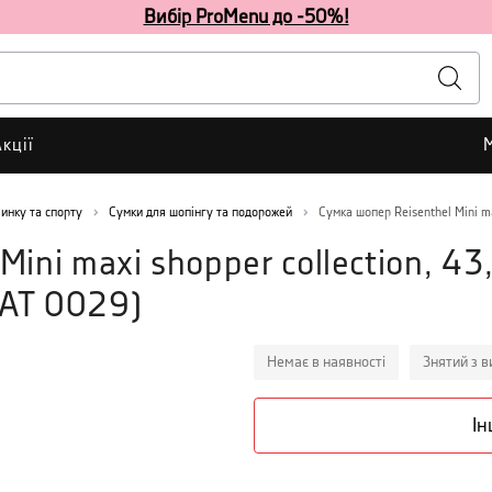
Вибір ProMenu до -50%!
кції
чинку та спорту
Сумки для шопінгу та подорожей
Сумка шопер Reisenthel Mini ma
ini maxi shopper collection, 43
AT 0029
)
Немає в наявності
Знятий з 
Ін