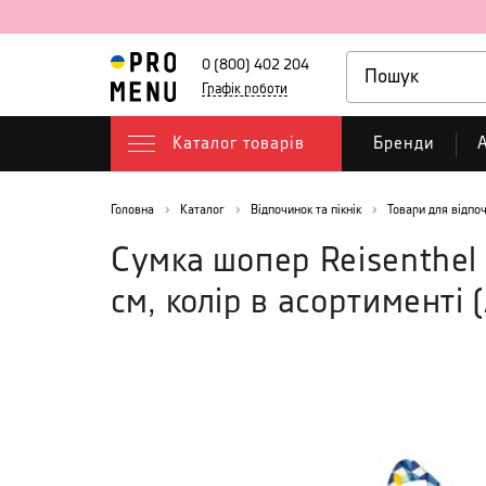
0 (800) 402 204
Графік роботи
Каталог товарів
Бренди
А
Головна
Каталог
Відпочинок та пікнік
Товари для відпо
Сумка шопер Reisenthel M
см, колір в асортименті
(