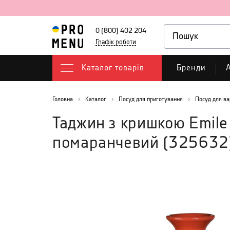
0 (800) 402 204
Графік роботи
Каталог товарів
Бренди
А
Головна
Каталог
Посуд для приготування
Посуд для ва
Таджин з кришкою Emile 
помаранчевий
(
325632