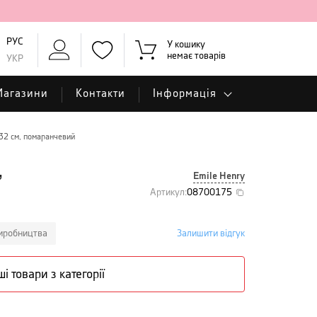
РУС
У кошику
немає товарів
УКР
Магазини
Контакти
Інформація
 32 см, помаранчевий
,
Emile Henry
Артикул
:
08700175
виробництва
Залишити відгук
ші товари з категорії