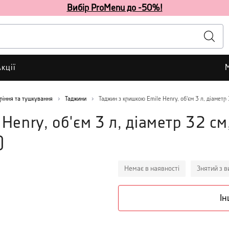
Вибір ProMenu до -50%!
кції
ріння та тушкування
Таджини
Таджин з кришкою Emile Henry, об'єм 3 л, діаметр
Henry, об'єм 3 л, діаметр 32 см
)
Немає в наявності
Знятий з 
Ін