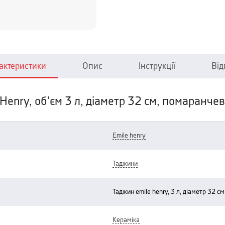
актеристики
Опис
Інструкції
Від
Henry, об'єм 3 л, діаметр 32 см, помаранче
emile henry
таджини
таджин emile henry, 3 л, діаметр 32 
кераміка