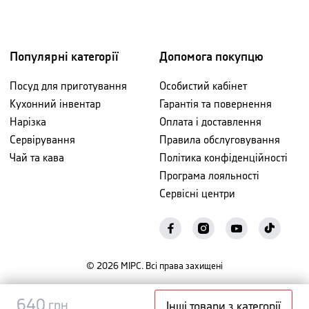
Популярні категорії
Допомога покупцю
Посуд для приготування
Особистий кабінет
Кухонний інвентар
Гарантія та повернення
Нарізка
Оплата і доставлення
Сервірування
Правила обслуговування
Чай та кава
Політика конфіденційності
Програма лояльності
Сервісні центри
©
2026
МІРС. Всі права захищені
Повідомити
640
640
грн
грн
Інші товари з категорії