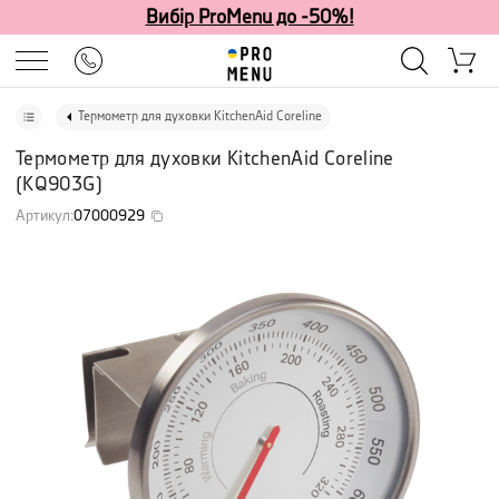
Вибір ProMenu до -50%!
Термометр для духовки KitchenAid Coreline
Термометр для духовки KitchenAid Coreline
(
KQ903G
)
Артикул
:
07000929