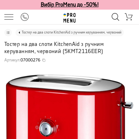
Вибір ProMenu до -50%!
Тостер на два слоти KitchenAid з ручним керуванням, червоний
Тостер на два слоти KitchenAid з ручним
керуванням, червоний
(
5KMT2116EER
)
Артикул
:
07000276