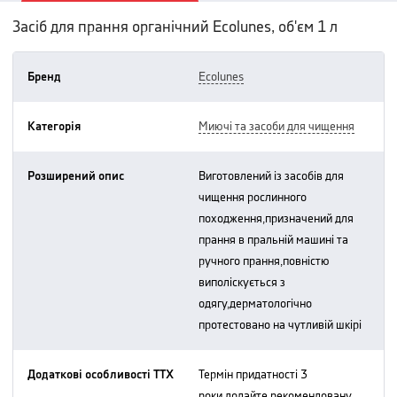
Засіб для прання органічний Ecolunes, об'єм 1 л
Бренд
ecolunes
Категорія
миючі та засоби для чищення
Розширений опис
виготовлений із засобів для
чищення рослинного
походження,призначений для
прання в пральній машині та
ручного прання,повністю
виполіскується з
одягу,дерматологічно
протестовано на чутливій шкірі
Додаткові особливості ТТХ
термін придатності 3
роки.додайте рекомендовану