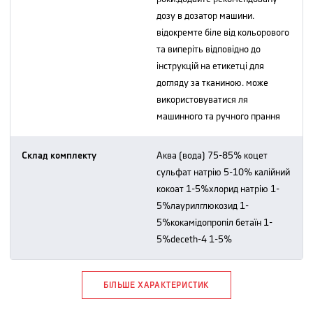
дозу в дозатор машини.
відокремте біле від кольорового
та виперіть відповідно до
інструкцій на етикетці для
догляду за тканиною. може
використовуватися ля
машинного та ручного прання
Склад комплекту
аква (вода) 75-85% коцет
сульфат натрію 5-10% калійний
кокоат 1-5%хлорид натрію 1-
5%лаурилглюкозид 1-
5%кокамідопропіл бетаїн 1-
5%deceth-4 1-5%
БІЛЬШЕ ХАРАКТЕРИСТИК