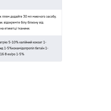
ни. відокремте білу білизну від
ї на етикетці тканини.
д 1-5%кокамідопропіл бетаїн 1-
16 8 eo/po 1-5%