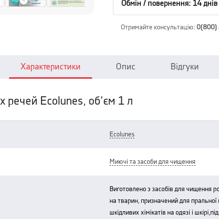
Обмін / повернення: 14 днів
Отримайте консультацію
:
0(800)
Характеристики
Опис
Відгуки
х речей Ecolunes, об'єм 1 л
ecolunes
миючі та засоби для чищення
виготовлено з засобів для чищення рослинного походження, не тестується
на тварин, призначений для пральної
шкідливих хімікатів на одязі і шкірі,