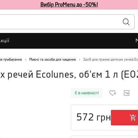
Вибір ProMenu до -50%!
кції
ля прибирання
Миючі та засоби для чищення
Засіб для прання дитячих речей Eco
х речей Ecolunes, об'єм 1 л
(
E0
Є в наявності
572
грн