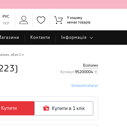
РУС
У кошику
немає товарів
УКР
Магазини
Контакти
Інформація
lunes, об'єм 1 л
Ecolunes
223
)
Артикул
:
95200004
Залишити відгук
Купити
Купити в 1 клiк