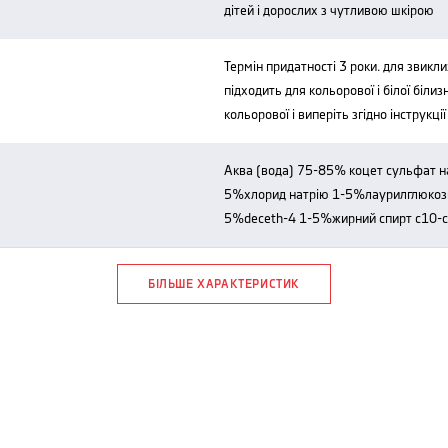
дітей і дорослих з чутливою шкірою
термін придатності 3 роки. для звиклих плям додайте 30 мл миючого засобу.
підходить для кольорової і білої білиз
кольорової і виперіть згідно інструкці
аква (вода) 75-85% коцет сульфат натрію 5-10% калійний кокоат 1-
5%хлорид натрію 1-5%лаурилглюкози
5%deceth-4 1-5%жирний спирт c10-c
БІЛЬШЕ ХАРАКТЕРИСТИК