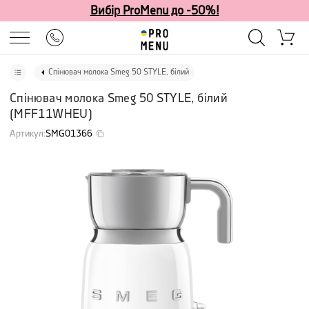
Вибір ProMenu до -50%!
Спінювач молока Smeg 50 STYLE, білий
Спінювач молока Smeg 50 STYLE, білий
(
MFF11WHEU
)
Артикул
:
SMG01366