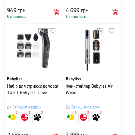
949
грн
4 099
грн
Є в наявності
Є в наявності
Babyliss
Babyliss
Набір для стрижки волосся
Фен-стайлер Babyliss Air
10 в 1 BaByliss, сірий
Wand
Залишити відгук
Залишити відгук
3
3
3
3
3
3
2 499
грн
7 999
грн