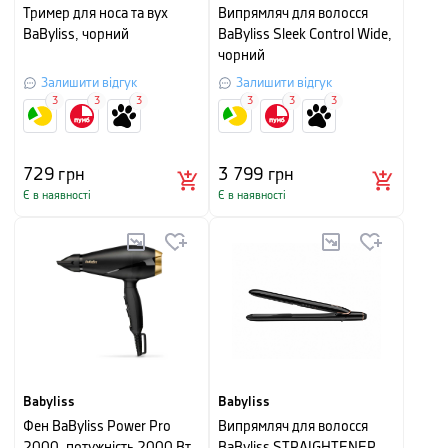
Тример для носа та вух
Випрямляч для волосся
BaByliss, чорний
BaByliss Sleek Control Wide,
чорний
Залишити відгук
Залишити відгук
3
3
3
3
3
3
729
грн
3 799
грн
Є в наявності
Є в наявності
Babyliss
Babyliss
Фен BaByliss Power Pro
Випрямляч для волосся