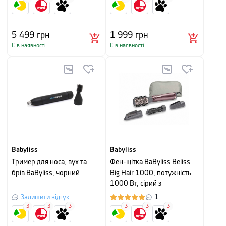
5 499
грн
1 999
грн
Є в наявності
Є в наявності
Babyliss
Babyliss
Тример для носа, вух та
Фен-щітка BaByliss Beliss
брів BaByliss, чорний
Big Hair 1000, потужність
1000 Вт, сірий з
фіолетовим
Залишити відгук
1
3
3
3
3
3
3