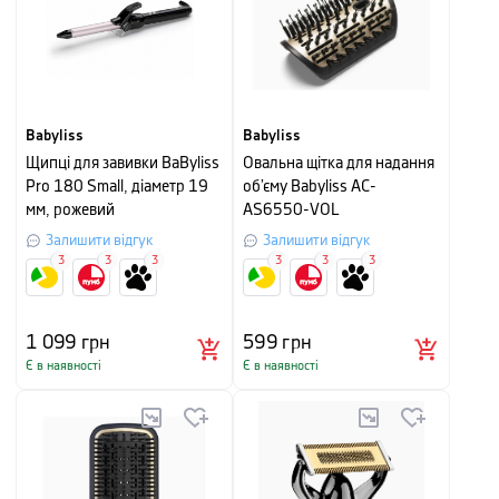
Babyliss
Babyliss
Щипці для завивки BaByliss
Овальна щітка для надання
Pro 180 Small, діаметр 19
об’єму Babyliss AC-
мм, рожевий
AS6550-VOL
Залишити відгук
Залишити відгук
3
3
3
3
3
3
1 099
грн
599
грн
Є в наявності
Є в наявності