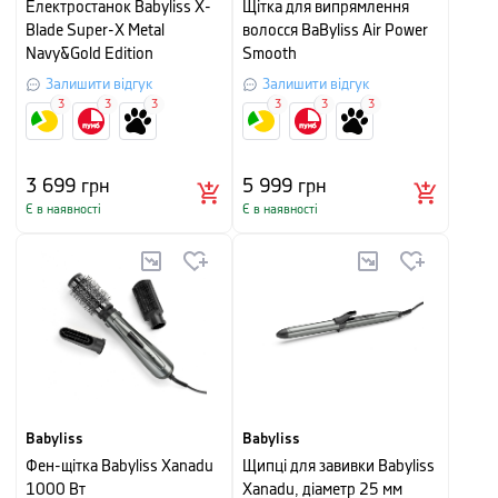
Електростанок Babyliss X-
Щітка для випрямлення
Blade Super-X Metal
волосся BaByliss Air Power
Navy&Gold Edition
Smooth
Залишити відгук
Залишити відгук
3
3
3
3
3
3
3 699
грн
5 999
грн
Є в наявності
Є в наявності
Babyliss
Babyliss
Фен-щітка Babyliss Xanadu
Щипці для завивки Babyliss
1000 Вт
Xanadu, діаметр 25 мм