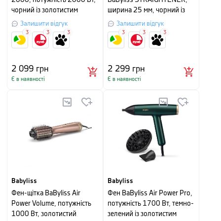
2000, потужність 2000 Вт,
BaByliss STRAIGHTENER,
чорний із золотистим
ширина 25 мм, чорний із
золотистим
Залишити відгук
Залишити відгук
3
3
3
3
3
3
2 099
грн
2 299
грн
Є в наявності
Є в наявності
Babyliss
Babyliss
Фен-щітка BaByliss Air
Фен BaByliss Air Power Pro,
Power Volume, потужність
потужність 1700 Вт, темно-
1000 Вт, золотистий
зелений із золотистим