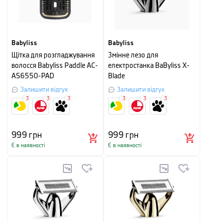
Babyliss
Babyliss
Щітка для розгладжування
Змінне лезо для
волосся Babyliss Paddle AC-
електростанка BaByliss X-
AS6550-PAD
Blade
Залишити відгук
Залишити відгук
3
3
3
3
3
3
999
грн
999
грн
Є в наявності
Є в наявності