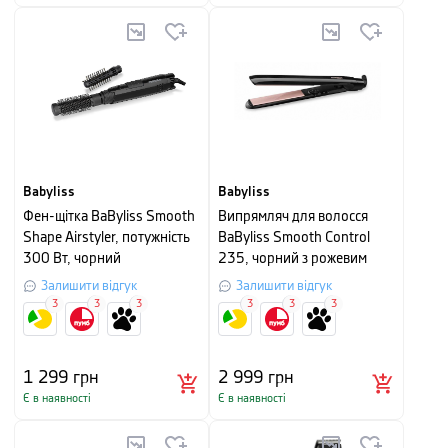
Babyliss
Babyliss
Фен-щітка BaByliss Smooth
Випрямляч для волосся
Shape Airstyler, потужність
BaByliss Smooth Control
300 Вт, чорний
235, чорний з рожевим
Залишити відгук
Залишити відгук
3
3
3
3
3
3
1 299
грн
2 999
грн
Є в наявності
Є в наявності