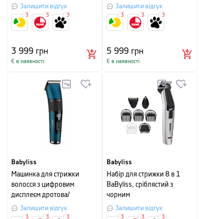
Залишити відгук
Залишити відгук
3
3
3
3
3
3
3 999
грн
5 999
грн
Є в наявності
Є в наявності
Babyliss
Babyliss
Машинка для стрижки
Набір для стрижки 8 в 1
волосся з цифровим
BaByliss, сріблястий з
дисплеєм дротова/
чорним
бездротова Babyliss, синій з
Залишити відгук
Залишити відгук
чорним
3
3
3
3
3
3