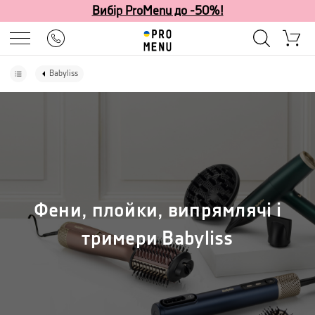
Вибір ProMenu до -50%!
Babyliss
Фени, плойки, випрямлячі і
тримери Babyliss