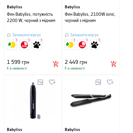
Babyliss
Babyliss
Фен Babyliss, потужність
Фен Babyliss, 2100W ionic,
2200 W, чорний з мідним
чорний з мідним
Залишити відгук
Залишити відгук
3
3
3
3
3
3
1 599
грн
2 449
грн
Є в наявності
Є в наявності
Babyliss
Babyliss