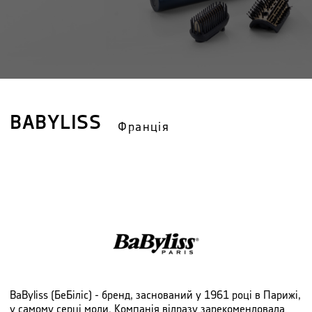
BABYLISS
Франція
BaByliss (БеБiлiс) - бренд, заснований у 1961 році в Парижі,
у самому серці моди. Компанія відразу зарекомендовала