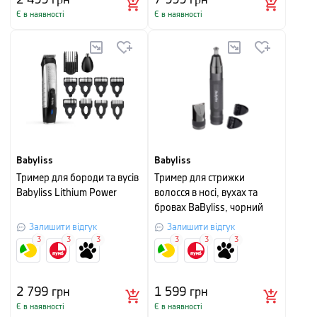
Є в наявності
Є в наявності
Babyliss
Babyliss
Тример для бороди та вусів
Тример для стрижки
Babyliss Lithium Power
волосся в носі, вухах та
бровах BaByliss, чорний
Залишити відгук
Залишити відгук
3
3
3
3
3
3
2 799
грн
1 599
грн
Є в наявності
Є в наявності