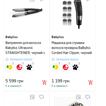
Babyliss
Babyliss
Випрямляч для волосся
Машинка для стрижки
Babyliss Ultrasonic
волосся провідна BaByliss
STRAIGHTENER, чорний з
Corded Hair Clipper, чорний
сріблястим
Залишити відгук
Залишити відгук
3
3
3
3
3
3
5 599
грн
1 199
грн
Є в наявності
Є в наявності