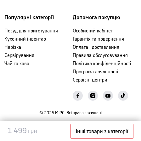
Популярні категорії
Допомога покупцю
Посуд для приготування
Особистий кабінет
Кухонний інвентар
Гарантія та повернення
Нарізка
Оплата і доставлення
Сервірування
Правила обслуговування
Чай та кава
Політика конфіденційності
Програма лояльності
Сервісні центри
©
2026
МІРС. Всі права захищені
Повідомити
1 499
1 499
грн
грн
Інші товари з категорії
про наявність