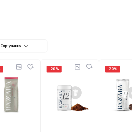
Сортування
%
-
20
%
-
20
%