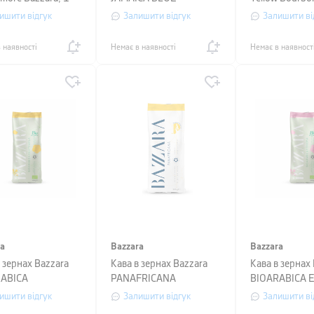
куумний пакет,
MOUNTAIN, 0,25 кг,
1 кг, вакуумни
ишити відгук
Залишити відгук
Залишити ві
товий
вакуумний пакет, синій
жовтий
 наявності
Немає в наявності
Немає в наявност
ra
Bazzara
Bazzara
 зернах Bazzara
Кава в зернах Bazzara
Кава в зернах
ABICA
PANAFRICANA
BIOARABICA E
MALA, 250 г,
моносорт (100%), 250г
250 г, вакуум
ишити відгук
Залишити відгук
Залишити ві
мний пакет,
рожевий