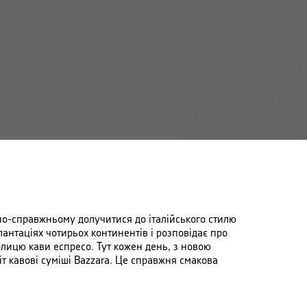
 по-справжньому долучитися до італійського стилю
лантаціях чотирьох континентів і розповідає про
толицю кави еспресо. Тут кожен день, з новою
т кавові суміші Bazzara. Це справжня смакова
відкриє нові, незвідані відчуття. Поширення
ї Bazzara.