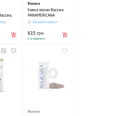
Bazzara
Кава в зернах Bazzara
Bazzara,
PANAMERICANA
ний пакет,
моносорт (100%), 250г
дгук
Залишити відгук
615
грн
Є в наявності
Bazzara