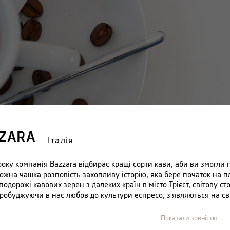
ZARA
Італія
року компанія Bazzara відбирає кращі сорти кави, аби ви змогли
ожна чашка розповість захопливу історію, яка бере початок на п
подорожі кавових зерен з далеких країн в місто Трієст, світову с
робуджуючи в нас любов до культури еспресо, з'являються на сві
я, яка з кожним ковтком подарує вам подорож в далекі країни та 
 якісної кави - це мета, яка об'єднує всі душі італійської компані
Показати повністю