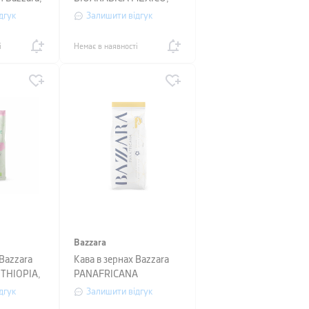
й пакет,
250 г, вакуумний пакет,
дгук
Залишити відгук
червоний
і
Немає в наявності
Bazzara
 Bazzara
Кава в зернах Bazzara
THIOPIA,
PANAFRICANA
ний пакет,
моносорт (100%), 1 кг
дгук
Залишити відгук