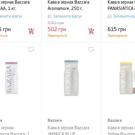
 зернах Bazzara
Кава в зернах Bazzara
Кава в зернах
AA, 1 кг,
Aromamore, 250 г,
PANASIATICA 
мний пакет,
вакуумний пакет,
(100%), 250г
ишити відгук
Залишити відгук
Залишити ві
ний
фіолетовий
590
грн
5
грн
502
грн
615
грн
ється
Закінчується
Закінчується
ra
Bazzara
Bazzara
 зернах
Кава в зернах Bazzara
Кава в зернах 
more Bazzara, 1
JAMAICA BLUE
Yellow Bourbo