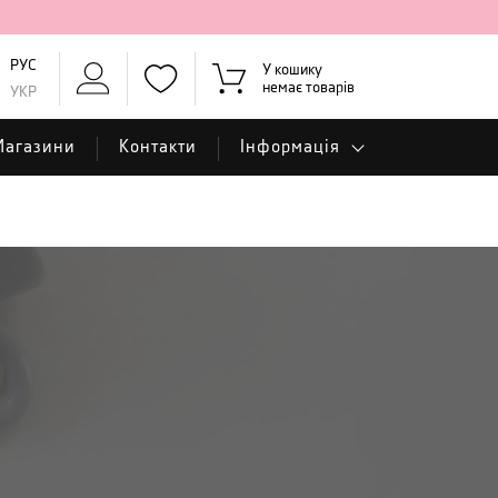
РУС
У кошику
немає товарів
УКР
Магазини
Контакти
Інформація