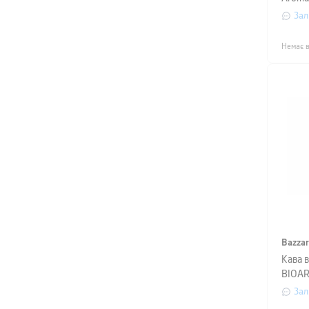
кг, ва
Зал
фіоле
Немає в
Bazza
Кава в
BIOAR
GUATE
Зал
вакуу