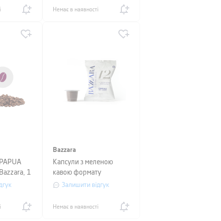
і
Немає в наявності
Bazzara
х PAPUA
Капсули з меленою
azzara, 1
кавою формату
пакет,
NESPRESSO®
дгук
Залишити відгук
Dodicigrancru Bazzara,
100 штук
і
Немає в наявності