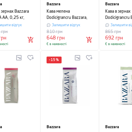
ra
Bazzara
Bazzara
 зернах Bazzara
Кава мелена
Кава в зернах
 AA, 0,25 кг,
Dodicigrancru Bazzara,
Dodicigrancru 
мний пакет,
250 гр, в банці, білий
250 г, вакуум
ишити відгук
Залишити відгук
Залишити ві
ний
білий
5
грн
810
грн
865
грн
грн
648
грн
692
грн
вності
Є в наявності
Є в наявності
-
15
%
ra
Bazzara
Bazzara