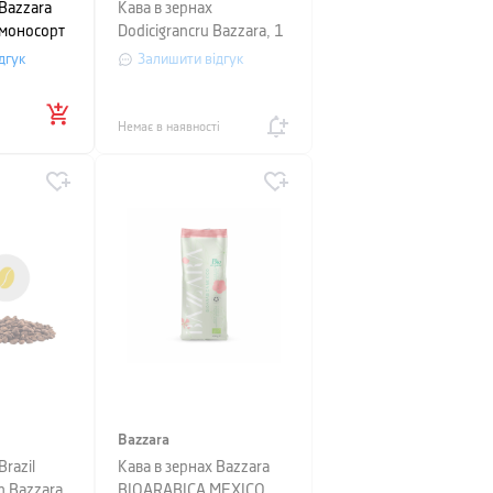
 Bazzara
Кава в зернах
моносорт
Dodicigrancru Bazzara, 1
кг, вакуумний пакет,
дгук
Залишити відгук
білий
Немає в наявності
Bazzara
Brazil
Кава в зернах Bazzara
n Bazzara,
BIOARABICA MEXICO,