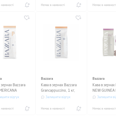
й
 наявності
Немає в наявності
Немає в наявност
ra
Bazzara
Bazzara
 зернах Bazzara
Кава в зернах Bazzara
Кава в зерна
MERICANA
Grancappuccino, 1 кг,
NEW GUINEA B
орт (100%), 1 кг
вакуумний пакет,
кг, вакуумний 
ишити відгук
Залишити відгук
Залишити ві
помаранчевий
фіолетовий
 наявності
Немає в наявності
Немає в наявност