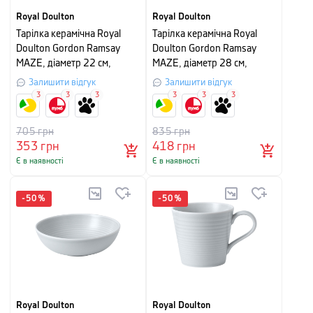
кавові сервізи, столовий посуд, статуетки, вази, сувеніри та
Royal Doulton
Royal Doulton
дитячі колекції посуду, фігурки тварин, кришталь ручної
Тарілка керамічна Royal
Тарілка керамічна Royal
роботи та багато іншого.
Doulton Gordon Ramsay
Doulton Gordon Ramsay
MAZE, діаметр 22 см,
MAZE, діаметр 28 см,
світло-сірий
світло-сірий
Залишити відгук
Залишити відгук
3
3
3
3
3
3
705
грн
835
грн
353
грн
418
грн
Є в наявності
Є в наявності
-
50
%
-
50
%
Royal Doulton
Royal Doulton