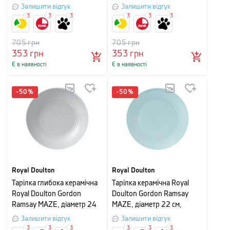
блакитний
блакитий
Залишити відгук
Залишити відгук
3
3
3
3
3
3
705
грн
705
грн
353
грн
353
грн
Є в наявності
Є в наявності
-
50
%
-
50
%
Royal Doulton
Royal Doulton
Тарілка глибока керамічна
Тарілка керамічна Royal
Royal Doulton Gordon
Doulton Gordon Ramsay
Ramsay MAZE, діаметр 24
MAZE, діаметр 22 см,
см, світло-сірий
блакитний
Залишити відгук
Залишити відгук
3
3
3
3
3
3