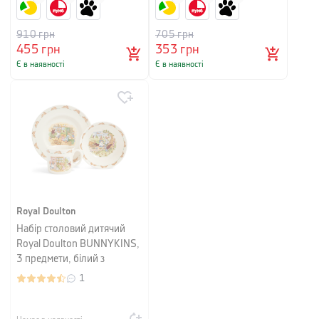
910
грн
705
грн
455
грн
353
грн
Є в наявності
Є в наявності
Royal Doulton
Набір столовий дитячий
Royal Doulton BUNNYKINS,
3 предмети, білий з
малюнком
1