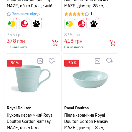
Doulton Gordon Ramsay
Doulton Gordon Ramsay
MAZE, об'єм 0,4 л, синій
MAZE, діаметр 28 см,
блакитний
Залишити відгук
1
3
3
3
3
3
3
755
грн
835
грн
378
грн
418
грн
Є в наявності
Є в наявності
-
50
%
-
50
%
Royal Doulton
Royal Doulton
Кухоль керамічний Royal
Піала керамічна Royal
Doulton Gordon Ramsay
Doulton Gordon Ramsay
MAZE, об'єм 0,4 л,
MAZE, діаметр 18 см,