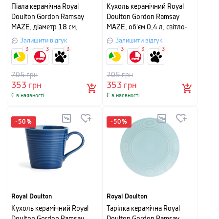
Піала керамічна Royal
Кухоль керамічний Royal
Doulton Gordon Ramsay
Doulton Gordon Ramsay
MAZE, діаметр 18 см,
MAZE, об'єм 0,4 л, світло-
світло-сірий
сірий
Залишити відгук
Залишити відгук
3
3
3
3
3
3
705
грн
705
грн
353
грн
353
грн
Є в наявності
Є в наявності
-
50
%
-
50
%
Royal Doulton
Royal Doulton
Кухоль керамічний Royal
Тарілка керамічна Royal