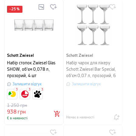
-
25
%
Schott Zwiesel
Schott Zwiesel
Набір стопок Zwiesel Glas
Набір чарок для лікеру
SHOW, об'єм 0,078 л,
Schott Zwiesel Bar Special,
прозорий, 4 шт
об'єм 0,07 л, прозорий, 6
штук
Залишити відгук
Залишити відгук
3
3
3
1 250
грн
938
грн
Немає в наявності
Є в наявності