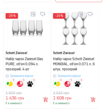
-
25
%
-
20
%
Schott Zwiesel
Schott Zwiesel
Набір чарок Zwiesel Glas
Набір чарок Schott Zwiesel
PURE, об'єм 0,094 л,
MONDIAL, об'єм 0,071 л, 6
прозорий, 4 шт
штук, прозорий
Залишити відгук
Залишити відгук
3
3
3
3
3
3
1 915
грн
2 010
грн
1 436
грн
1 608
грн
Є в наявності
Є в наявності