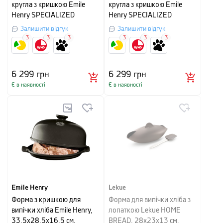
кругла з кришкою Emile
кругла з кришкою Emile
Henry SPECIALIZED
Henry SPECIALIZED
COOKING, кераміка,
COOKING, кераміка,
Залишити відгук
Залишити відгук
32,5x29,5x14 см,
32,5x29,5x14 см, чорний
3
3
3
3
3
3
червоний
6 299
грн
6 299
грн
Є в наявності
Є в наявності
Emile Henry
Lekue
Форма з кришкою для
Форма для випічки хліба з
випічки хліба Emile Henry,
лопаткою Lekue HOME
33,5x28,5x16,5 см,
BREAD, 28х23х13 см,