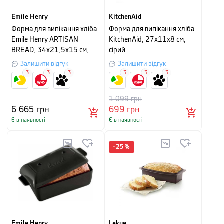
Emile Henry
KitchenAid
Форма для випікання хліба
Форма для випікання хліба
Emile Henry ARTISAN
KitchenAid, 27х11х8 см,
BREAD, 34x21,5x15 см,
сірий
червоний
Залишити відгук
Залишити відгук
3
3
3
3
3
3
1 099
грн
6 665
грн
699
грн
Є в наявності
Є в наявності
-
25
%
Emile Henry
Lekue