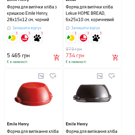
Форма для випічки хліба з
Форма для випічки хліба
кришкою Emile Henry,
Lekue HOME BREAD,
28x15x12 см, чорний
6х25х10 см, коричневий
Залишити відгук
Залишити відгук
3
3
3
3
3
3
979
грн
5 465
грн
734
грн
Є в наявності
Є в наявності
Emile Henry
Emile Henry
Форма для випікання хліба
Форма для випікання хліба