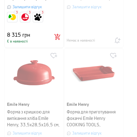
чорний
коричневий, 2 предмети
Залишити відгук
Залишити відгук
3
3
3
8 315
грн
Немає в наявності
Є в наявності
Emile Henry
Emile Henry
Форма з кришкою для
Форма для приготування
випікання хліба Emile
фокаччі Emile Henry
Henry, 33,5x28,5x16,5 см,
COOKING TOOLS,
червоний
31,5х40,39х4,5 см,
Залишити відгук
Залишити відгук