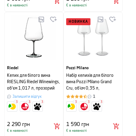
Є в наявності
Є в наявності
НОВИНКА
Riedel
Pozzi Milano
Келих для білого вина
Набір келихів для білого
RIESLING Riedel Winewings,
вина Pozzi Milano Grand
об'єм 1,017 л, прозорий
Cru, об’єм 0,35 л,
прозорий, 2 шт
Залишити відгук
1
3
3
3
3
3
3
2 290
грн
1 590
грн
Є в наявності
Є в наявності