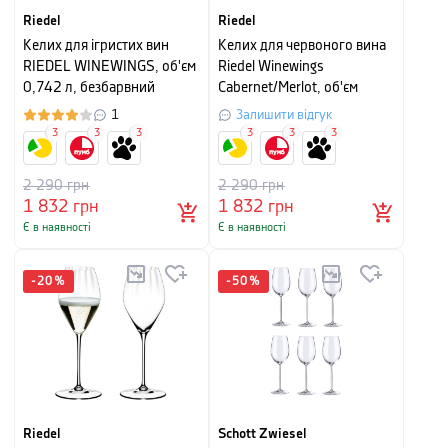
Riedel
Riedel
Келих для ігристих вин
Келих для червоного вина
RIEDEL WINEWINGS, об'єм
Riedel Winewings
0,742 л, безбарвний
Cabernet/Merlot, об'єм
1,002 л
1
Залишити відгук
3
3
3
3
3
3
2 290
грн
2 290
грн
1 832
грн
1 832
грн
Є в наявності
Є в наявності
-
20
%
-
50
%
Riedel
Schott Zwiesel