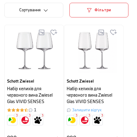
Сортування
Фільтри
Schott Zwiesel
Schott Zwiesel
Набір келихів для
Набір келихів для
червоного вина Zwiesel
червоного вина Zwiesel
Glas VIVID SENSES
Glas VIVID SENSES
(SENSA) Velvety &amp;
(SENSA) Fruity & Delicate,
1
Залишити відгук
Sumptuous, об'єм 0,710 л,
об'єм 0,535 л, прозорий, 2
3
3
3
3
3
3
прозорий, 2 шт
шт