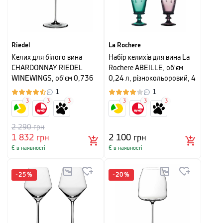
Riedel
La Rochere
Келих для білого вина
Набір келихів для вина La
CHARDONNAY RIEDEL
Rochere ABEILLE, об'єм
WINEWINGS, об'єм 0,736
0,24 л, різнокольоровий, 4
л, безбарвний
шт
1
1
3
3
3
3
3
3
2 290
грн
1 832
грн
2 100
грн
Є в наявності
Є в наявності
-
25
%
-
20
%