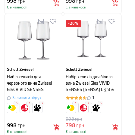
998
грн
998
грн
Є в наявності
Є в наявності
-
20
%
Schott Zwiesel
Schott Zwiesel
Набір келихів для
Набір келихів для білого
червоного вина Zwiesel
вина Zwiesel Glas VIVID
Glas VIVID SENSES
SENSES (SENSA) Light &
(SENSA) Flavoursome &
Fresh, об'єм 0,363 л,
Залишити відгук
1
Spice, об'єм 0,660 л,
прозорий, 2 штуки
3
3
3
3
3
3
прозорий, 2 шт
998
грн
998
грн
798
грн
Є в наявності
Є в наявності