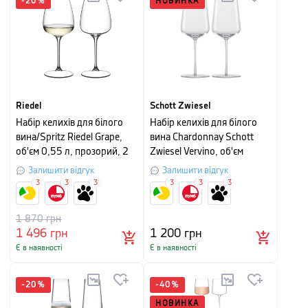
-
20
%
НОВИНКА
Riedel
Schott Zwiesel
Набір келихів для білого
Набір келихів для білого
вина/Spritz Riedel Grape,
вина Chardonnay Schott
об'єм 0,55 л, прозорий, 2
Zwiesel Vervino, об'єм
шт
0,487 л, прозорий, 2 шт
Залишити відгук
Залишити відгук
3
3
3
3
3
3
1 870
грн
1 496
грн
1 200
грн
Є в наявності
Є в наявності
-
20
%
-
40
%
НОВИНКА