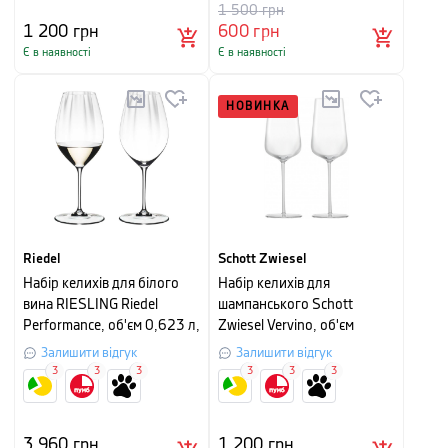
1 500
грн
1 200
грн
600
грн
Є в наявності
Є в наявності
НОВИНКА
Riedel
Schott Zwiesel
Набір келихів для білого
Набір келихів для
вина RIESLING Riedel
шампанського Schott
Performance, об'єм 0,623 л,
Zwiesel Vervino, об'єм
прозорий, 2 штуки
0,348 л, прозорий, 2 шт
Залишити відгук
Залишити відгук
3
3
3
3
3
3
3 960
грн
1 200
грн