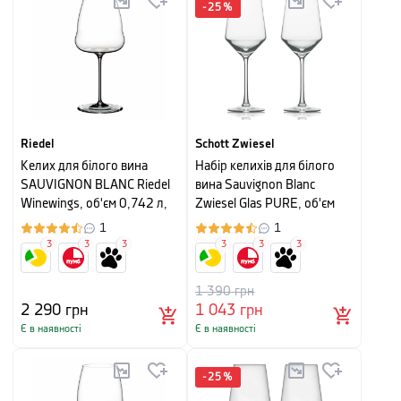
-
25
%
Riedel
Schott Zwiesel
Келих для білого вина
Набір келихів для білого
SAUVIGNON BLANC Riedel
вина Sauvignon Blanc
Winewings, об'єм 0,742 л,
Zwiesel Glas PURE, об'єм
прозорий
0,408 л, прозорий, 2 шт
1
1
3
3
3
3
3
3
1 390
грн
2 290
грн
1 043
грн
Є в наявності
Є в наявності
-
25
%