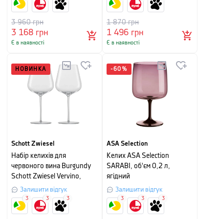
3 960
грн
1 870
грн
3 168
грн
1 496
грн
Є в наявності
Є в наявності
НОВИНКА
-
60
%
Schott Zwiesel
ASA Selection
Набір келихів для
Келих ASA Selection
червоного вина Burgundy
SARABI, об'єм 0,2 л,
Schott Zwiesel Vervino,
ягідний
об'єм 0,955 л, прозорий, 2
Залишити відгук
Залишити відгук
шт
3
3
3
3
3
3