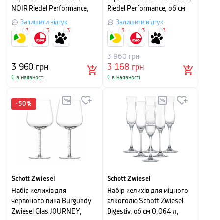
NOIR Riedel Performance,
Riedel Performance, об'єм
об'єм 0,83 л, прозорий, 2
0,834 л, прозорий, 2 штуки
Залишити відгук
Залишити відгук
штуки
3
3
3
3
3
3
3 960
грн
3 960
грн
3 168
грн
Є в наявності
Є в наявності
-
50
%
Schott Zwiesel
Schott Zwiesel
Набір келихів для
Набір келихів для міцного
червоного вина Burgundy
алкоголю Schott Zwiesel
Zwiesel Glas JOURNEY,
Digestiv, об'єм 0,064 л,