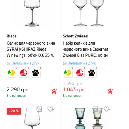
Riedel
Schott Zwiesel
Келих для червоного вина
Набір келихів для
SYRAH/SHIRAZ Riedel
червоного вина Cabernet
Winewings, об'єм 0,865 л,
Zwiesel Glas PURE, об'єм
прозорий
0,550 л, прозорий, 2 шт
Залишити відгук
Залишити відгук
3
3
3
3
3
3
1 390
грн
2 290
грн
1 043
грн
Є в наявності
Є в наявності
-
20
%