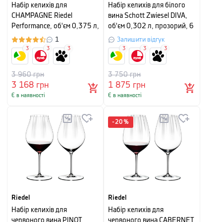
Набір келихів для
Набір келихів для білого
CHAMPAGNE Riedel
вина Schott Zwiesel DIVA,
Performance, об'єм 0,375 л,
об'єм 0,302 л, прозорий, 6
прозорий, 2 штуки
штук
1
Залишити відгук
3
3
3
3
3
3
3 960
грн
3 750
грн
3 168
грн
1 875
грн
Є в наявності
Є в наявності
-
20
%
Riedel
Riedel
Набір келихів для
Набір келихів для
червоного вина PINOT
червоного вина CABERNET