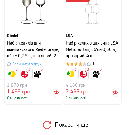
Riedel
LSA
Набір келихів для
Набір келихів для вина LSA
шампанського Riedel Grape,
Metropolitan, об'єм 0,36 л,
об'єм 0,25 л, прозорий, 2
прозорий, 4 шт
шт
Залишити відгук
1
3
3
3
3
3
3
1 870
грн
4 160
грн
1 496
грн
2 496
грн
Є в наявності
Є в наявності
Показати ще