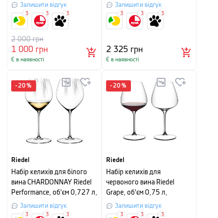
об'єм 0,805 л, прозорий, 2
прозорий, 6 штук
Залишити відгук
Залишити відгук
штуки
3
3
3
3
3
3
2 000
грн
1 000
грн
2 325
грн
Є в наявності
Є в наявності
-
20
%
-
20
%
Riedel
Riedel
Набір келихів для білого
Набір келихів для
вина CHARDONNAY Riedel
червоного вина Riedel
Performance, об'єм 0,727 л,
Grape, об'єм 0,75 л,
прозорий, 2 штуки
прозорий, 2 шт
Залишити відгук
Залишити відгук
3
3
3
3
3
3