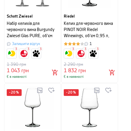
Schott Zwiesel
Riedel
Набір келихів для
Келих для червоного вина
червоного вина Burgundy
PINOT NOIR Riedel
Zwiesel Glas PURE, об'єм
Winewings, об'єм 0,95 л,
0,692 л, прозорий, 2 шт
прозорий
Залишити відгук
1
3
3
3
3
3
3
1 390
грн
2 290
грн
1 043
грн
1 832
грн
Є в наявності
Є в наявності
-
20
%
-
20
%