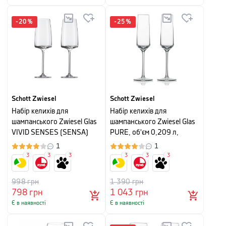
-
20
%
-
25
%
Schott Zwiesel
Schott Zwiesel
Набір келихів для
Набір келихів для
шампанського Zwiesel Glas
шампанського Zwiesel Glas
VIVID SENSES (SENSA)
PURE, об'єм 0,209 л,
Light &amp; Fresh, об'єм
прозорий, 2 шт
1
1
0,388 л, прозорий, 2 шт
3
3
3
3
3
3
998
грн
1 390
грн
798
грн
1 043
грн
Є в наявності
Є в наявності