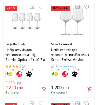
-
25
%
НОВИНКА
Luigi Bormioli
Schott Zwiesel
Набір келихів для
Набір келихів для
червоного вина Luigi
червоного вина Bordeaux
Bormioli Optica, об'єм 0,7 л,
Schott Zwiesel Vervino,
прозорий, 4 шт
об'єм 0,742 л, прозорий, 2
1
Залишити відгук
шт
3
3
3
3
3
3
2 960
грн
2 220
грн
1 200
грн
Є в наявності
Є в наявності