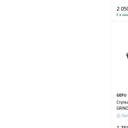
срібл
2 05
Є в ная
GEFU
Ступк
GRINO,
сірий
Зал