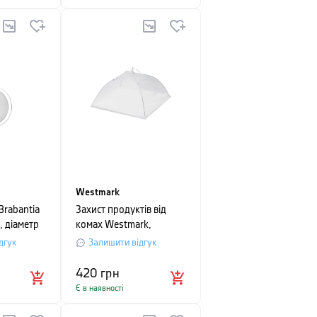
Westmark
Brabantia
Захист продуктів від
 діаметр
комах Westmark,
тий
34х34х25 см, білий
дгук
Залишити відгук
420
грн
Є в наявності