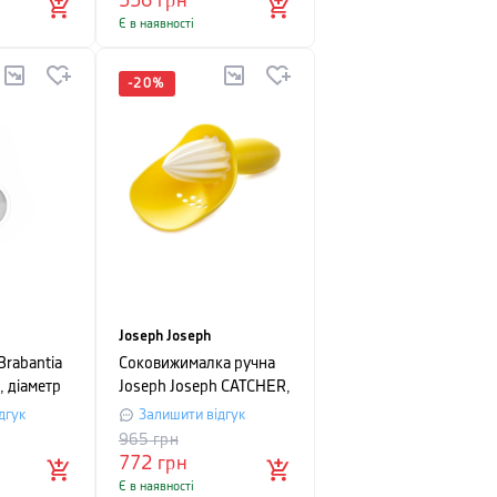
556
грн
Є в наявності
-
20
%
Joseph Joseph
Brabantia
Соковижималка ручна
 діаметр
Joseph Joseph CATCHER,
ястий
16,6х6,8х8,7 см,
дгук
Залишити відгук
жовтий
965
грн
772
грн
Є в наявності