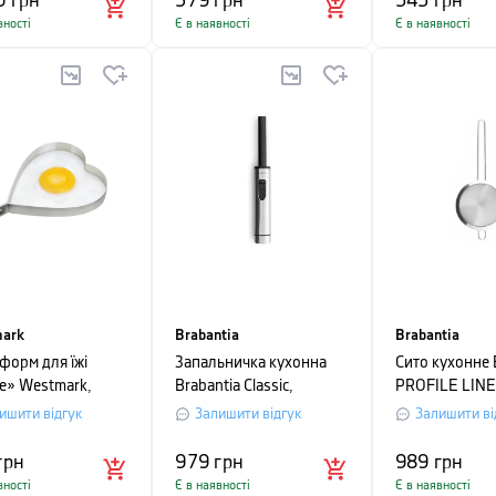
0
грн
379
грн
545
грн
вності
Є в наявності
Є в наявності
ark
Brabantia
Brabantia
форм для їжі
Запальничка кухонна
Сито кухонне 
е» Westmark,
Brabantia Classic,
PROFILE LINE,
9, 8х1, 5 см,
23х3х2,2 см, сріблястий
12,5 см, срібл
ишити відгук
Залишити відгук
Залишити ві
стий, 2 шт
грн
979
грн
989
грн
вності
Є в наявності
Є в наявності