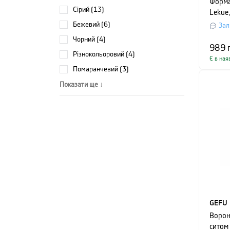
Форма
сірий (13)
Lekue
штуки
бежевий (6)
Зал
чорний (4)
989
різнокольоровий (4)
Є в ная
помаранчевий (3)
Показати ще ↓
GEFU
Ворон
ситом