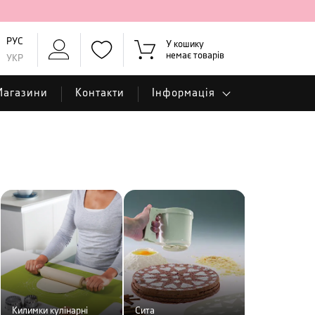
РУС
У кошику
немає товарів
УКР
Магазини
Контакти
Інформація
Килимки кулінарні
Сита
Скалки