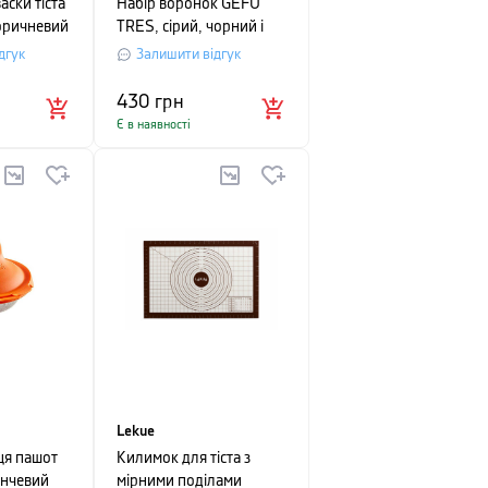
аски тіста
Набір воронок GEFU
коричневий
TRES, сірий, чорний і
білий, 3 предмети
дгук
Залишити відгук
430
грн
Є в наявності
Lekue
ця пашот
Килимок для тіста з
анчевий
мірними поділами