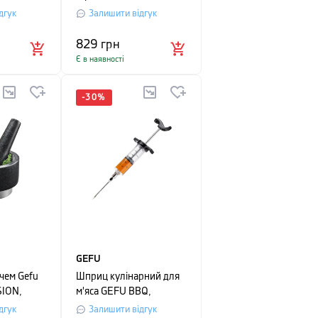
Lekue, 40х60 см,
дгук
Залишити відгук
коричневий
829
грн
Є в наявності
-
30
%
GEFU
ачем Gefu
Шприц кулінарний для
SION,
м'яса GEFU BBQ,
іаметр 14
прозорий
дгук
Залишити відгук