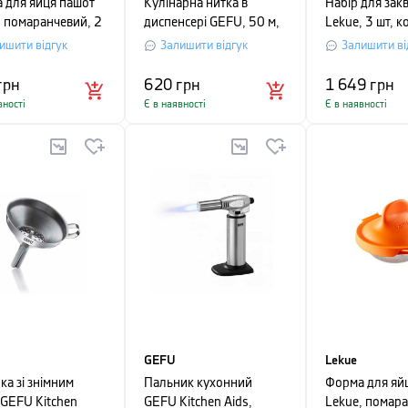
 для яйця пашот
Кулінарна нитка в
Набір для закв
, помаранчевий, 2
диспенсері GEFU, 50 м,
Lekue, 3 шт, 
червоний
ишити відгук
Залишити відгук
Залишити ві
грн
620
грн
1 649
грн
вності
Є в наявності
Є в наявності
GEFU
Lekue
ка зі знімним
Пальник кухонний
Форма для яй
 GEFU Kitchen
GEFU Kitchen Aids,
Lekue, помар