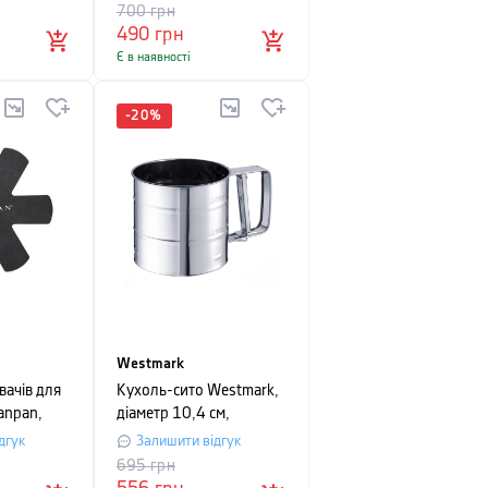
700
грн
490
грн
Є в наявності
-
20
%
Westmark
вачів для
Кухоль-сито Westmark,
anpan,
діаметр 10,4 см,
сріблястий
дгук
Залишити відгук
695
грн