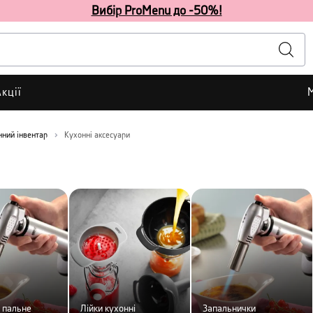
Вибір ProMenu до -50%!
кції
нний інвентар
Кухонні аксесуари
 пальне
Лійки кухонні
Запальнички