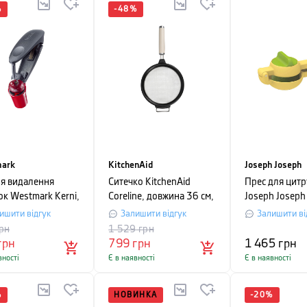
%
-
48
%
ark
KitchenAid
Joseph Joseph
ля видалення
Ситечко KitchenAid
Прес для цитр
ок Westmark Kerni,
Coreline, довжина 36 см,
Joseph Joseph 
на 15 см, сірий
кремовий
22х10х8 см, 
ишити відгук
Залишити відгук
Залишити ві
рн
1 529
грн
грн
799
грн
1 465
грн
вності
Є в наявності
Є в наявності
%
НОВИНКА
-
20
%