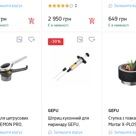
діаметр 10,5 см,
сріблястий
ишити відгук
1
Залишити ві
ястий
грн
2 950
грн
649
грн
вності
Є в наявності
Є в наявності
-
30
%
GEFU
GEFU
для цитрусових
Шприц кухонний для
Ступка з товк
LEMON PRO,
маринаду GEFU,
Mortar X-PLO
 27х9, 7х8, 7 см,
сріблястий
висота 8 см, д
ишити відгук
Залишити відгук
Залишити ві