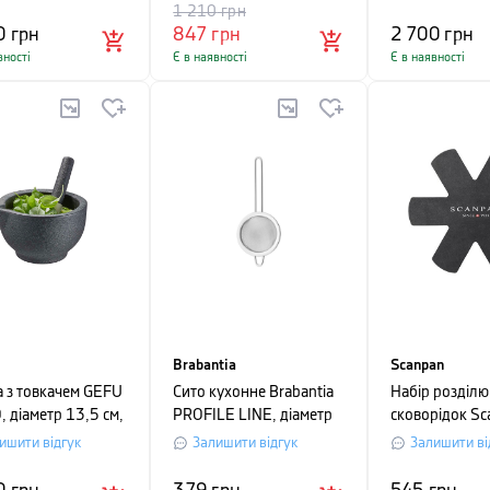
ястий з чорним
см, чорний
1 210
грн
0
грн
847
грн
2 700
грн
вності
Є в наявності
Є в наявності
Brabantia
Scanpan
а з товкачем GEFU
Сито кухонне Brabantia
Набір розділю
 діаметр 13,5 см,
PROFILE LINE, діаметр
сковорідок Sc
7,5 см, сріблястий
сірий, 3 шт.
ишити відгук
Залишити відгук
Залишити ві