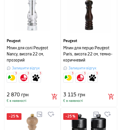
Peugeot
Peugeot
Млин для солі Peugeot
Млин для перцю Peugeot
Nancy, висота 22 см,
Paris, висота 22 см, темно-
прозорий
коричневий
Залишити відгук
Залишити відгук
3
3
3
3
3
3
2 870
грн
3 115
грн
Є в наявності
Є в наявності
-
25
%
-
25
%