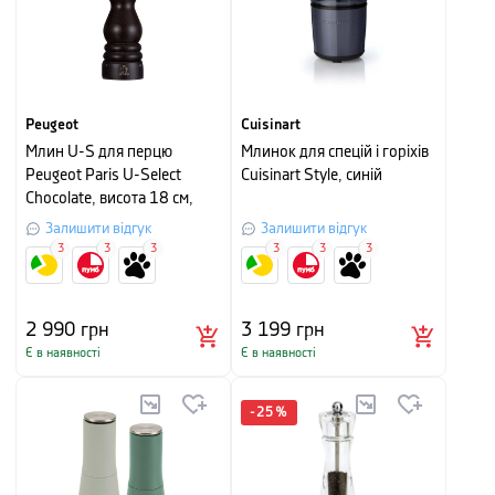
Peugeot
Cuisinart
Млин U-S для перцю
Млинок для спецій і горіхів
Peugeot Paris U-Select
Cuisinart Style, синій
Chocolate, висота 18 см,
шоколадний
Залишити відгук
Залишити відгук
3
3
3
3
3
3
2 990
грн
3 199
грн
Є в наявності
Є в наявності
-
25
%