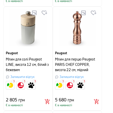
Є в наявності
Є в наявності
Peugeot
Peugeot
Млин для солі Peugeot
Млин для перцю Peugeot
LINE, висота 12 см, білий з
PARIS CHEF COPPER,
бежевим
висота 22 см, мідний
Залишити відгук
Залишити відгук
3
3
3
3
3
3
2 805
грн
5 680
грн
Є в наявності
Є в наявності