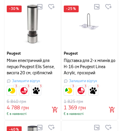
-
30
%
-
25
%
Peugeot
Peugeot
Млин електричний для
Підставка для 2-х млинів до
перцю Peugeot Elis Sense,
H-16 см Peugeot Linea
висота 20 см, сріблястий
Acrylic, прозорий
Залишити відгук
Залишити відгук
3
3
3
3
3
3
6 840
грн
1 825
грн
4 788
грн
1 369
грн
Є в наявності
Є в наявності
-
40
%