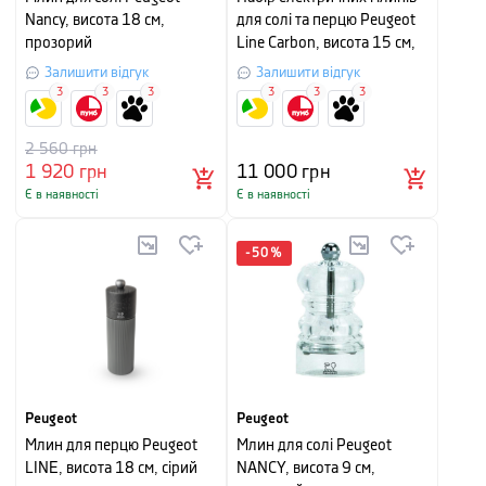
Nancy, висота 18 см,
для солі та перцю Peugeot
прозорий
Line Carbon, висота 15 см,
сірий
Залишити відгук
Залишити відгук
3
3
3
3
3
3
2 560
грн
1 920
грн
11 000
грн
Є в наявності
Є в наявності
-
50
%
Peugeot
Peugeot
Млин для перцю Peugeot
Млин для солі Peugeot
LINE, висота 18 см, сірий
NANCY, висота 9 см,