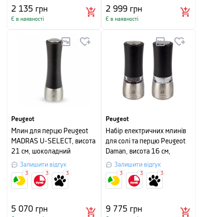
2 135
грн
2 999
грн
Є в наявності
Є в наявності
Peugeot
Peugeot
Млин для перцю Peugeot
Набір електричних млинів
MADRAS U-SELECT, висота
для солі та перцю Peugeot
21 см, шоколадний
Daman, висота 16 см,
чорний
Залишити відгук
Залишити відгук
3
3
3
3
3
3
5 070
грн
9 775
грн