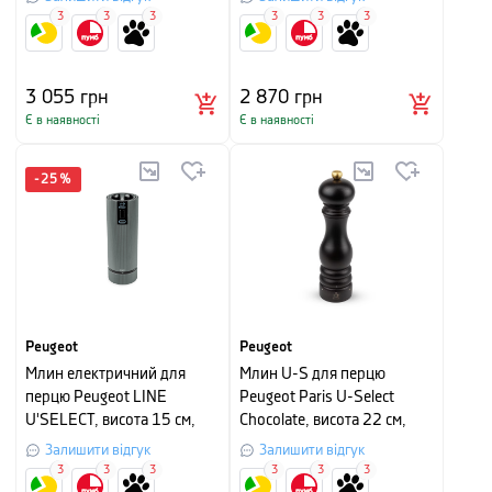
3
3
3
3
3
3
3 055
грн
2 870
грн
Є в наявності
Є в наявності
-
25
%
Peugeot
Peugeot
Млин електричний для
Млин U-S для перцю
перцю Peugeot LINE
Peugeot Paris U-Select
U'SELECT, висота 15 см,
Chocolate, висота 22 см,
сірий
шоколадний
Залишити відгук
Залишити відгук
3
3
3
3
3
3