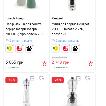
Joseph Joseph
Peugeot
Набір млинів для солі та
Млин для перцю Peugeot
перцю Joseph Joseph
VITTEL, висота 23 см,
MILLTOP, сіро-зелений, 2
прозорий
шт
Залишити відгук
Залишити відгук
3
3
3
3
3
3
3 665
грн
3 665
грн
2 749
грн
Є в наявності
Є в наявності
-
40
%
-
25
%