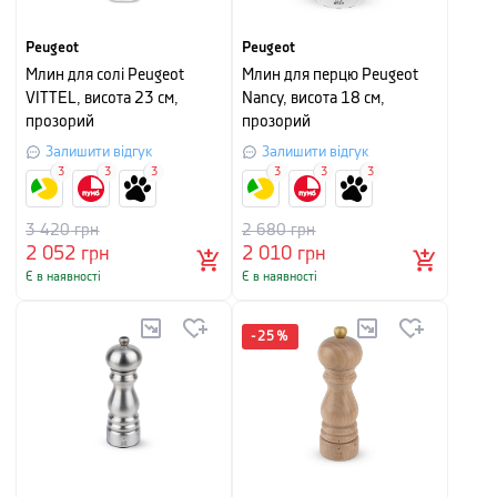
Peugeot
Peugeot
Млин для солі Peugeot
Млин для перцю Peugeot
VITTEL, висота 23 см,
Nancy, висота 18 см,
прозорий
прозорий
Залишити відгук
Залишити відгук
3
3
3
3
3
3
3 420
грн
2 680
грн
2 052
грн
2 010
грн
Є в наявності
Є в наявності
-
25
%