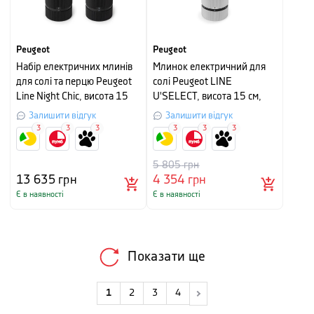
Peugeot
Peugeot
Набір електричних млинів
Млинок електричний для
для солі та перцю Peugeot
солі Peugeot LINE
Line Night Chic, висота 15
U'SELECT, висота 15 см,
см, чорний
сріблясто-сірий
Залишити відгук
Залишити відгук
3
3
3
3
3
3
5 805
грн
13 635
грн
4 354
грн
Є в наявності
Є в наявності
Показати ще
1
2
3
4