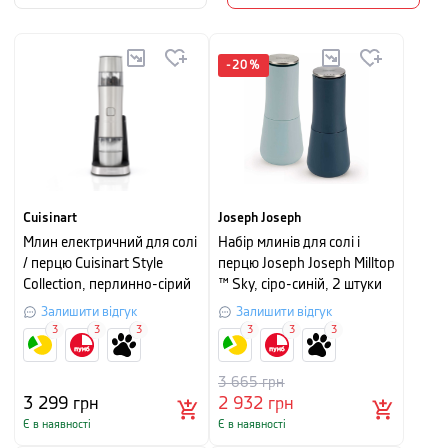
-
20
%
Cuisinart
Joseph Joseph
Млин електричний для солі
Набір млинів для солі і
/ перцю Cuisinart Style
перцю Joseph Joseph Milltop
Collection, перлинно-сірий
™ Sky, сіро-синій, 2 штуки
Залишити відгук
Залишити відгук
3
3
3
3
3
3
3 665
грн
3 299
грн
2 932
грн
Є в наявності
Є в наявності