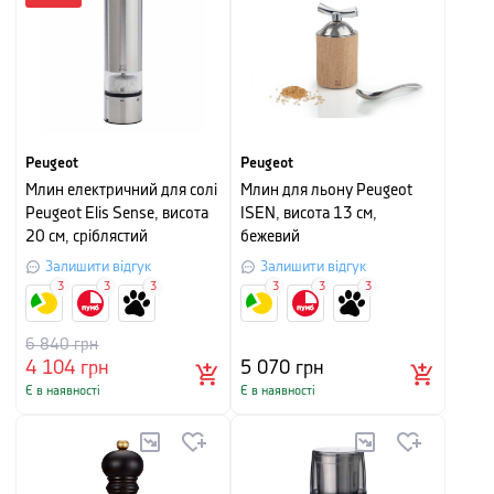
Peugeot
Peugeot
Млин електричний для солі
Млин для льону Peugeot
Peugeot Elis Sense, висота
ISEN, висота 13 см,
20 см, сріблястий
бежевий
Залишити відгук
Залишити відгук
3
3
3
3
3
3
6 840
грн
4 104
грн
5 070
грн
Є в наявності
Є в наявності