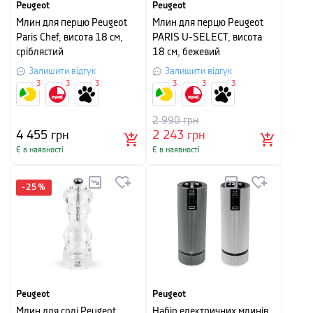
Peugeot
Peugeot
Млин для перцю Peugeot
Млин для перцю Peugeot
Paris Chef, висота 18 см,
PARIS U-SELECT, висота
сріблястий
18 см, бежевий
Залишити відгук
Залишити відгук
3
3
3
3
3
3
2 990
грн
4 455
грн
2 243
грн
Є в наявності
Є в наявності
-
25
%
Peugeot
Peugeot
Млин для солі Peugeot
Набір електричних млинів