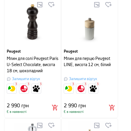
Peugeot
Peugeot
Млин для солі Peugeot Paris
Млин для перцю Peugeot
U-Select Chocolate, висота
LINE, висота 12 см, білий
18 см, шоколадний
Залишити відгук
Залишити відгук
3
3
3
3
3
3
2 990
грн
2 990
грн
Є в наявності
Є в наявності