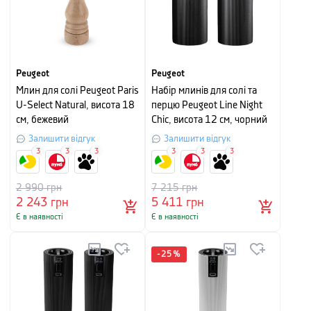
Peugeot
Peugeot
Млин для солі Peugeot Paris
Набір млинів для солі та
U-Select Natural, висота 18
перцю Peugeot Line Night
см, бежевий
Chic, висота 12 см, чорний
Залишити відгук
Залишити відгук
3
3
3
3
3
3
2 990
грн
7 215
грн
2 243
грн
5 411
грн
Є в наявності
Є в наявності
-
25
%