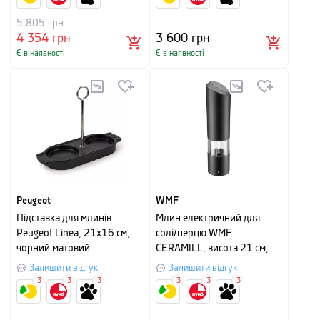
5 805
грн
4 354
грн
3 600
грн
Є в наявності
Є в наявності
Peugeot
WMF
Підставка для млинів
Млин електричний для
Peugeot Linea, 21х16 см,
солі/перцю WMF
чорний матовий
CERAMILL, висота 21 см,
чорний
Залишити відгук
Залишити відгук
3
3
3
3
3
3