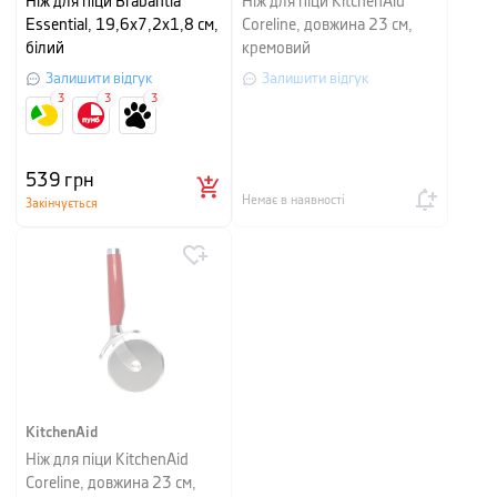
Ніж для піци Brabantia
Ніж для піци KitchenAid
Essential, 19,6х7,2х1,8 см,
Coreline, довжина 23 см,
білий
кремовий
Залишити відгук
Залишити відгук
3
3
3
539
грн
Немає в наявності
Закінчується
KitchenAid
Ніж для піци KitchenAid
Coreline, довжина 23 см,