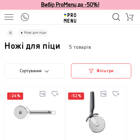
Вибір ProMenu до -50%!
Ножі для піци
Ножі для піци
5
товарів
Сортування
Фільтри
-
24
%
-
52
%