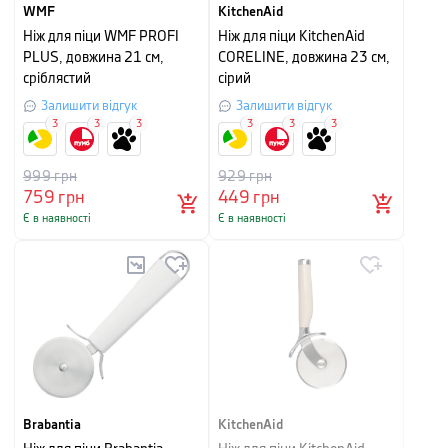
WMF
KitchenAid
Ніж для піци WMF PROFI
Ніж для піци KitchenAid
PLUS, довжина 21 см,
CORELINE, довжина 23 см,
сріблястий
сірий
Залишити відгук
Залишити відгук
3
3
3
3
3
3
999
грн
929
грн
759
грн
449
грн
Є в наявності
Є в наявності
Brabantia
KitchenAid