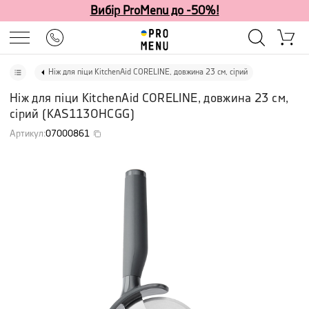
Вибір ProMenu до -50%!
Ніж для піци KitchenAid CORELINE, довжина 23 см, сірий
Ніж для піци KitchenAid CORELINE, довжина 23 см,
сірий
(
KAS113OHCGG
)
Артикул
:
07000861